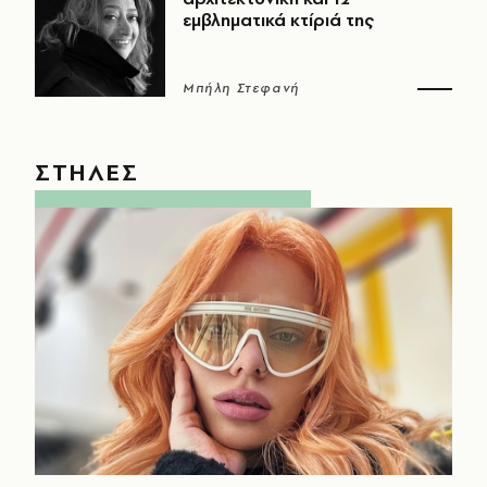
εμβληματικά κτίριά της
Μπήλη Στεφανή
ΣΤΗΛΕΣ