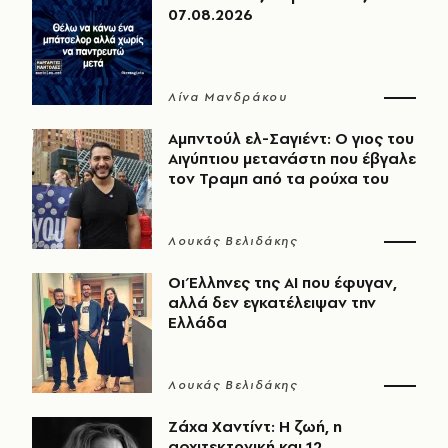
07.08.2026
Λίνα Μανδράκου
Αμπντούλ ελ-Σαγιέντ: Ο γιος του
Αιγύπτιου μετανάστη που έβγαλε
τον Τραμπ από τα ρούχα του
Λουκάς Βελιδάκης
Οι Έλληνες της ΑΙ που έφυγαν,
αλλά δεν εγκατέλειψαν την
Ελλάδα
Λουκάς Βελιδάκης
Ζάχα Χαντίντ: Η ζωή, η
αρχιτεκτονική και 12