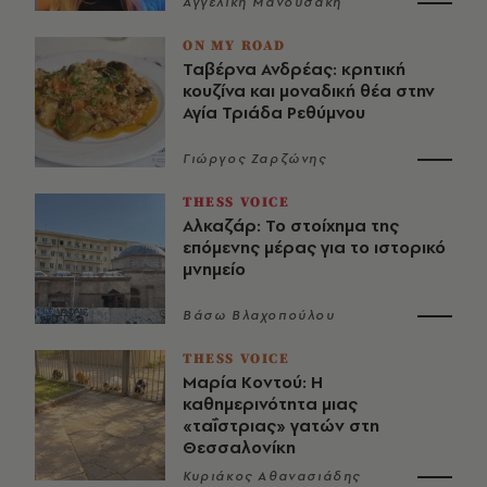
Αγγελική Μανουσάκη
ON MY ROAD
Ταβέρνα Ανδρέας: κρητική
κουζίνα και μοναδική θέα στην
Αγία Τριάδα Ρεθύμνου
Γιώργος Ζαρζώνης
THESS VOICE
Αλκαζάρ: Το στοίχημα της
επόμενης μέρας για το ιστορικό
μνημείο
Βάσω Βλαχοπούλου
THESS VOICE
Μαρία Κοντού: Η
καθημερινότητα μιας
«ταΐστριας» γατών στη
Θεσσαλονίκη
Κυριάκος Αθανασιάδης