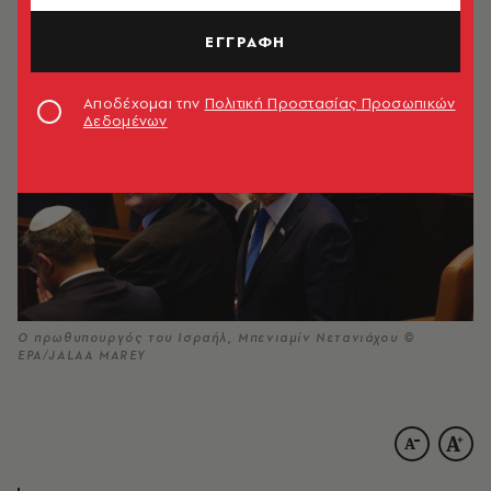
18.10.2025, 23:20
1’ ΔΙΑΒΑΣΜΑ
ΕΓΓΡΑΦΗ
Αποδέχομαι την
Πολιτική Προστασίας Προσωπικών
Δεδομένων
Ο πρωθυπουργός του Ισραήλ, Μπενιαμίν Νετανιάχου ©
ΕΡΑ/JALAA MAREY