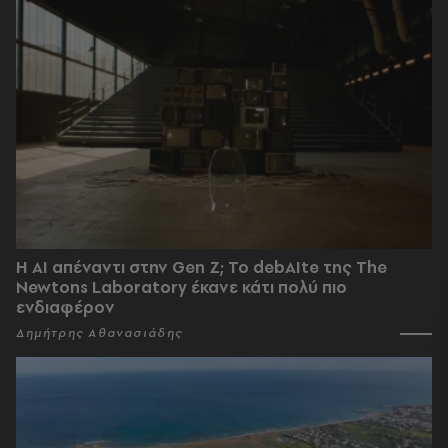
Η AI απέναντι στην Gen Z; Το debAIte της The
Newtons Laboratory έκανε κάτι πολύ πιο
ενδιαφέρον
Δημήτρης Αθανασιάδης