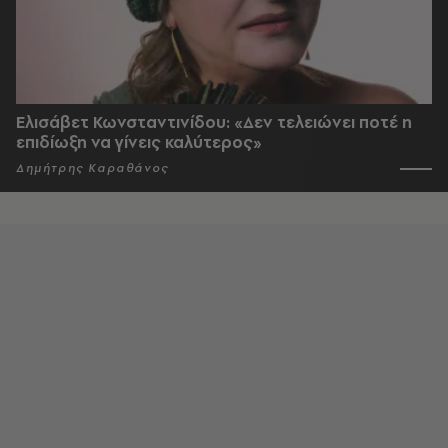
Ελισάβετ Κωνσταντινίδου: «Δεν τελειώνει ποτέ η
επιδίωξη να γίνεις καλύτερος»
Δημήτρης Καραθάνος