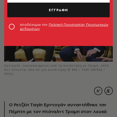
ΕΓΓΡΑΦΗ
Αποδέχομαι την
Πολιτική Προστασίας Προσωπικών
Δεδομένων
Ερντογάν: Ικανοποιημένοι από τη συνάντηση με Τραμπ, αλλά
δεν λύνονται όλα σε μία συνάντηση © EPA / YURI GRIPAS /
POOL
Ο Ρετζέπ Ταγίπ Ερντογάν συναντήθηκε την
Πέμπτη με τον Ντόναλντ Τραμπ στον Λευκό