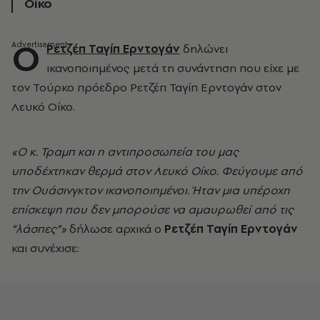
Οίκο
Ο
Ρετζέπ Ταγίπ Ερντογάν
δηλώνει
ικανοποιημένος μετά τη συνάντηση που είχε με
τον Τούρκο πρόεδρο Ρετζέπ Ταγίπ Ερντογάν στον
Λευκό Οίκο.
«Ο κ. Τραμπ και η αντιπροσωπεία του μας
υποδέχτηκαν θερμά στον Λευκό Οίκο. Φεύγουμε από
την Ουάσινγκτον ικανοποιημένοι. Ήταν μια υπέροχη
επίσκεψη που δεν μπορούσε να αμαυρωθεί από τις
“λάσπες”»
δήλωσε αρχικά ο
Ρετζέπ Ταγίπ Ερντογάν
και συνέχισε: