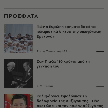
ΠΡΟΣΦΑΤΑ
Πώς η Ευρώπη χρηματοδοτεί τα
ισλαμιστικά δίκτυα της οικογένειας
Ερντογάν
Σώτη Τριανταφύλλου
Ζαν Πιαζέ: 110 χρόνια από τη
γέννησή του
A.V. Team
Καλιφόρνια: Ομολόγησε τη
δολοφονία της συζύγου της - Είχε
σκοτώσει και τον πρώην σύζυγό της