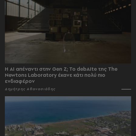
Η AI απέναντι στην Gen Z; Το debAIte της The
Newtons Laboratory έκανε κάτι πολύ πιο
ενδιαφέρον
Δημήτρης Αθανασιάδης