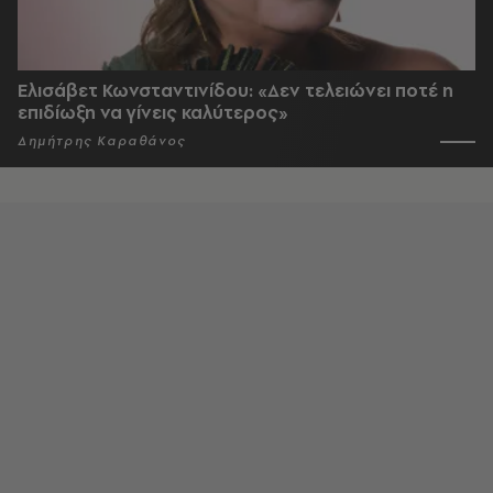
Ελισάβετ Κωνσταντινίδου: «Δεν τελειώνει ποτέ η
επιδίωξη να γίνεις καλύτερος»
Δημήτρης Καραθάνος