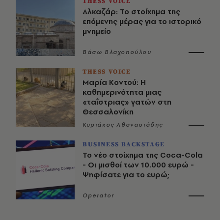
THESS VOICE
Αλκαζάρ: Το στοίχημα της
επόμενης μέρας για το ιστορικό
μνημείο
Βάσω Βλαχοπούλου
THESS VOICE
Μαρία Κοντού: Η
καθημερινότητα μιας
«ταΐστριας» γατών στη
Θεσσαλονίκη
Κυριάκος Αθανασιάδης
BUSINESS BACKSTAGE
Το νέο στοίχημα της Coca-Cola
- Οι μισθοί των 10.000 ευρώ -
Ψηφίσατε για το ευρώ;
Operator