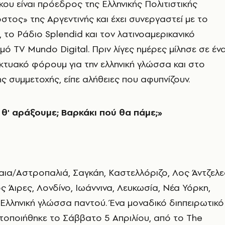
κου είναι πρόεδρος της Ελληνικής Πολιτιστικής
ος» της Αργεντινής και έχει συνεργαστεί με το
, το Ράδιο Splendid και τον λατινοαμερικανικό
μό TV Mundo Digital. Πριν λίγες ημέρες μίλησε σε έν
κτυακό φόρουμ για την ελληνική γλώσσα και στο
ης συμμετοχής, είπε αλήθειες που αφυπνίζουν.
θ' αράξουμε; Βαρκάκι πού θα πάμε;»
αια/Αστροπαλιά, Σαγκάη, Καστελλόριζο, Λος Άντζελε
ς Άιρες, Λονδίνο, Ιωάννινα, Λευκωσία, Νέα Υόρκη,
.Ελληνική γλώσσα παντού. Ένα μοναδικό διηπειρωτικό
τοποιήθηκε το Σάββατο 5 Απριλίου, από το The