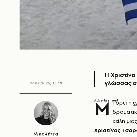
Η Χριστίνα
γλώσσας στ
07.04.2025, 13:10
Μ
πορεί η
ε
δραματικ
χείλη μι
Χριστίνας Τσαρ
Νικολέττα