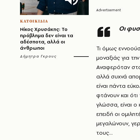
ΚΑΤΟΙΚΙΔΙΑ
Οι φυ
Νίκος Χρυσάκης: Το
πρόβλημα δεν είναι τα
αδέσποτα, αλλά οι
Τι όμως εννοούσ
άνθρωποι
Δήμητρα Γκρους
μοναξιάς για τη
Αναφερόταν στο 
αλλά συχνά απομ
είναι πάντα εύκο
φτάνουν και ότι 
γλώσσα, είναι ο 
επειδή οι ομιλητ
μεγαλώνουν, γερ
τους…