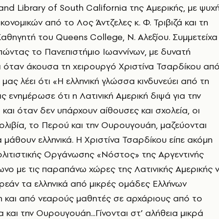
and Library of South California της Αμερικής, με ψυχ
ονομικών από το Λος Άντζελες κ. Φ. Τριβιζά και τη
αθηγητή του Queens College, Ν. Αλεξίου. Συμμετείχα
ώντας το Πανεπιστήμιο Ιωαννίνων, με δυνατή
κά όταν άκουσα τη χειρουργό Χριστίνα Τσαρδίκου απ
 μας λέει ότι «Η ελληνική γλώσσα κινδυνεύει από τη
ς ενημέρωσε ότι η Λατινική Αμερική διψά για την
 και όταν δεν υπάρχουν αίθουσες και σχολεία, οι
λιβία, το Περού και την Ουρουγουάη, μαζεύονται
α μάθουν ελληνικά. Η Χριστίνα Τσαρδίκου είπε ακόμη
Πολιτιστικής Οργάνωσης «Νόστος» της Αργεντινής
νο με τις παραπάνω χώρες της Λατινικής Αμερικής 
εάν τα ελληνικά από μικρές ομάδες Ελλήνων
η και από νεαρούς μαθητές σε αρχάριους από το
 και την Ουρουγουάη...Γίνονται στ’ αλήθεια μικρά