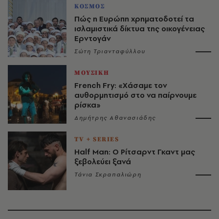
ΚΟΣΜΟΣ
Πώς η Ευρώπη χρηματοδοτεί τα
ισλαμιστικά δίκτυα της οικογένειας
Ερντογάν
Σώτη Τριανταφύλλου
ΜΟΥΣΙΚΗ
French Fry: «Χάσαμε τον
αυθορμητισμό στο να παίρνουμε
ρίσκα»
Δημήτρης Αθανασιάδης
TV + SERIES
Half Man: Ο Ρίτσαρντ Γκαντ μας
ξεβολεύει ξανά
Τάνια Σκραπαλιώρη