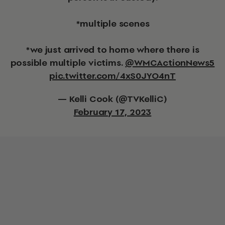
*multiple scenes
*we just arrived to home where there is
possible multiple victims.
@WMCActionNews5
pic.twitter.com/4xS0JYO4nT
— Kelli Cook (@TVKelliC)
February 17, 2023