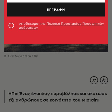
ΕΓΓΡΑΦΗ
Αποδέχομαι την
Πολιτική Προστασίας Προσωπικών
Δεδομένων
© twitter.com/WLOX
ΗΠΑ: Ένας ένοπλος πυροβόλησε και σκότωσε
έξι ανθρώπους σε κοινότητα του Μισισίπι