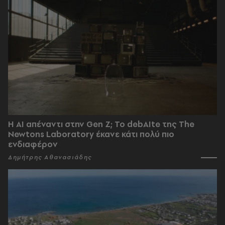
Η AI απέναντι στην Gen Z; Το debAIte της The
Newtons Laboratory έκανε κάτι πολύ πιο
ενδιαφέρον
Δημήτρης Αθανασιάδης