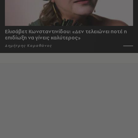
Ελισάβετ Κωνσταντινίδου: «Δεν τελειώνει ποτέ η
επιδίωξη να γίνεις καλύτερος»
Δημήτρης Καραθάνος