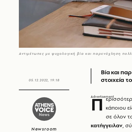
Αντιμέτωπες με ψυχολογική βία και παρενόχληση πολ
Βία και πα
στοιχεία τ
05.12.2022, 19:18
Π
ερισσότερ
κάποιου ε
σε όλον τ
κατήγγειλαν
, σ
Newsroom