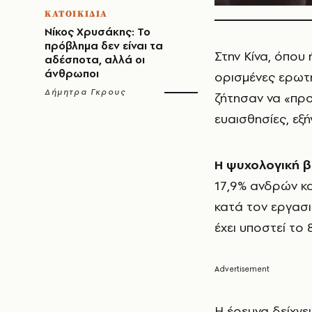
ΚΑΤΟΙΚΙΔΙΑ
Νίκος Χρυσάκης: Το
πρόβλημα δεν είναι τα
Στην Κίνα, όπου
αδέσποτα, αλλά οι
άνθρωποι
ορισμένες ερωτή
Δήμητρα Γκρους
ζήτησαν να «προ
ευαισθησίες, εξή
Η ψυχολογική β
17,9% ανδρών κ
κατά τον εργασι
έχει υποστεί το
Η έρευνα δείχνει