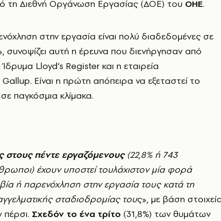
ό τη Διεθνή Οργάνωση Εργασίας (ΔΟΕ) του
ΟΗΕ
.
ρενόχληση στην εργασία είναι πολύ διαδεδομένες σε
, συνοψίζει αυτή η έρευνα που διενήργησαν από
 Ίδρυμα Lloyd’s Register και η εταιρεία
allup. Είναι η πρώτη απόπειρα να εξεταστεί το
σε παγκόσμια κλίμακα.
ς στους πέντε εργαζόμενους
(22,8% ή 743
θρωποι) έχουν υποστεί τουλάχιστον μία φορά
βία ή παρενόχληση στην εργασία τους κατά τη
αγγελματικής σταδιοδρομίας του
ς», με βάση στοιχεί
 πέρσι.
Σχεδόν το ένα τρίτο
(31,8%) των θυμάτων