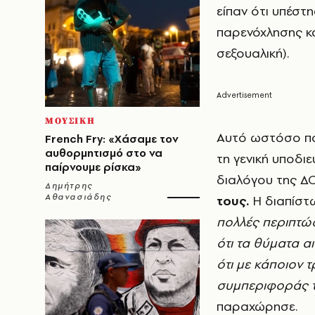
είπαν ότι υπέστ
παρενόχλησης κα
σεξουαλική).
ΜΟΥΣΙΚΗ
Αυτό ωστόσο πο
French Fry: «Χάσαμε τον
αυθορμητισμό στο να
τη γενική υποδι
παίρνουμε ρίσκα»
διαλόγου της ΔΟ
Δημήτρης
Αθανασιάδης
τους.
Η διαπίστ
πολλές περιπτώσ
ότι τα θύματα α
ότι με κάποιον
συμπεριφοράς 
παραχώρησε.