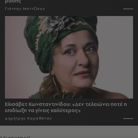
βάσης
Γιάννης Μαντζίκος
Ελισάβετ Κωνσταντινίδου: «Δεν τελειώνει ποτέ η
επιδίωξη να γίνεις καλύτερος»
Δημήτρης Καραθάνος