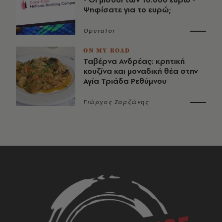
Ψηφίσατε για το ευρώ;
Operator
ON MY ROAD
Ταβέρνα Ανδρέας: κρητική
κουζίνα και μοναδική θέα στην
Αγία Τριάδα Ρεθύμνου
Γιώργος Ζαρζώνης