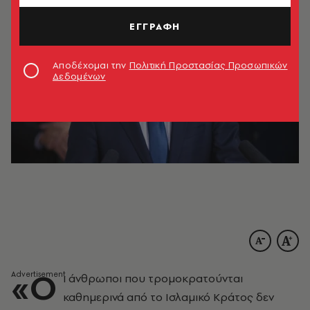
ΕΓΓΡΑΦΗ
Αποδέχομαι την
Πολιτική Προστασίας Προσωπικών
Δεδομένων
«Ο
ι άνθρωποι που τρομοκρατούνται
καθημερινά από το Ισλαμικό Κράτος δεν