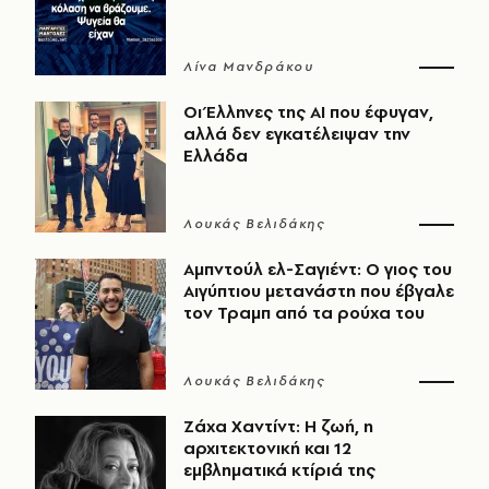
Λίνα Μανδράκου
Οι Έλληνες της ΑΙ που έφυγαν,
αλλά δεν εγκατέλειψαν την
Ελλάδα
Λουκάς Βελιδάκης
Αμπντούλ ελ-Σαγιέντ: Ο γιος του
Αιγύπτιου μετανάστη που έβγαλε
τον Τραμπ από τα ρούχα του
Λουκάς Βελιδάκης
Ζάχα Χαντίντ: Η ζωή, η
αρχιτεκτονική και 12
εμβληματικά κτίριά της