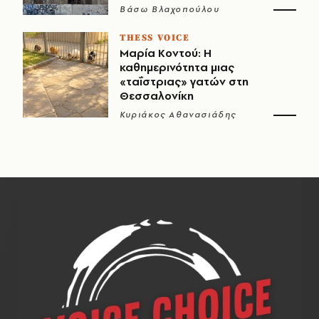
Βάσω Βλαχοπούλου
THESS VOICE
Μαρία Κοντού: Η
καθημερινότητα μιας
«ταΐστριας» γατών στη
Θεσσαλονίκη
Κυριάκος Αθανασιάδης