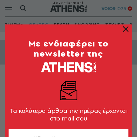
ΣΙΝΕΜΑ
ΘΕΑΤΡΟ
ΓΕΥΣΗ
SHOPPING
ΤΕΧΝΕΣ
ΒΙ
Mε ενδιαφέρει το
newsletter της
Εμφάνιση φίλτρων
ΧΟΡΟΣ
Latent στο Mammot Athens
Διάρκεια: 45'
Tα καλύτερα άρθρα της ημέρας έρχονται
στο mail σου