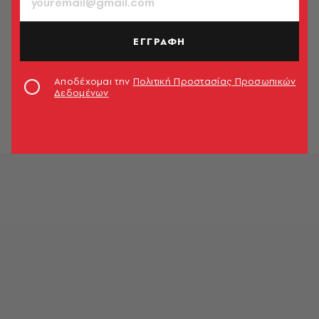
ΕΓΓΡΑΦΗ
Αποδέχομαι την
Πολιτική Προστασίας Προσωπικών
Δεδομένων
Latent, Mammot Athens © Νίκος Νικόπουλος