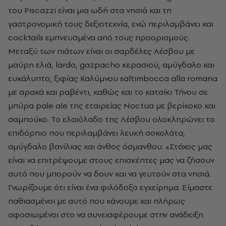
του Piscazzi είναι μια ωδή στα νησιά και τη
γαστρονομική τους δεξιοτεχνία, ενώ περιλαμβάνει και
cocktails εμπνευσμένα από τους προορισμούς.
Μεταξύ των πιάτων είναι οι σαρδέλες Λέσβου με
μαύρη ελιά, lardo, gazpacho κερασιού, αμύγδαλο και
ευκάλυπτο, ξιφίας Καλύμνου saltimbocca alla romana
με αρακά και ραβέντι, καθώς και το κατσίκι Τήνου σε
μπύρα pale ale της εταιρείας Noctua με βερίκοκο και
σαμπούκο. Το ελαιόλαδο της Λέσβου ολοκληρώνει το
επιδόρπιο που περιλαμβάνει λευκή σοκολάτα,
αμύγδαλο βανίλιας και άνθος όσμανθου. «Στόχος μας
είναι να επιτρέψουμε στους επισκέπτες μας να ζήσουν
αυτό που μπορούν να δουν και να γευτούν στα νησιά.
Γνωρίζουμε ότι είναι ένα φιλόδοξο εγχείρημα. Είμαστε
παθιασμένοι με αυτό που κάνουμε και πλήρως
αφοσιωμένοι στο να συνεισφέρουμε στην ανάδειξη