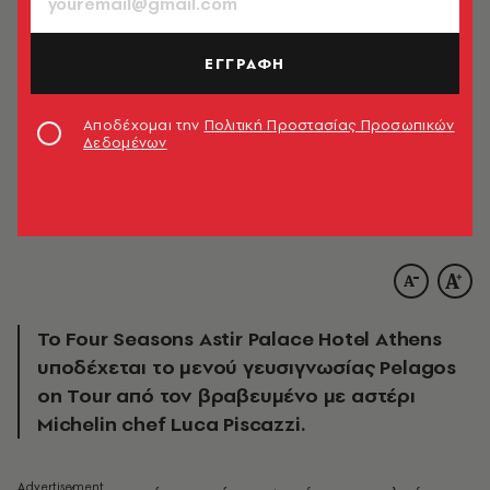
ΕΓΓΡΑΦΗ
Αποδέχομαι την
Πολιτική Προστασίας Προσωπικών
Δεδομένων
Το Four Seasons Astir Palace Hotel Athens
υποδέχεται το μενού γευσιγνωσίας Pelagos
on Tour από τον βραβευμένο με αστέρι
Michelin chef Luca Piscazzi.