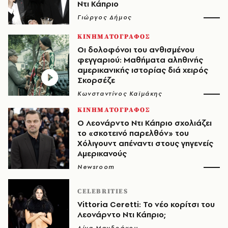
Ντι Κάπριο
Γιώργος Δήμος
ΚΙΝΗΜΑΤΟΓΡΑΦΟΣ
Οι δολοφόνοι του ανθισμένου
φεγγαριού: Μαθήματα αληθινής
αμερικανικής ιστορίας διά χειρός
Σκορσέζε
Κωνσταντίνος Καϊμάκης
ΚΙΝΗΜΑΤΟΓΡΑΦΟΣ
Ο Λεονάρντο Ντι Κάπριο σχολιάζει
το «σκοτεινό παρελθόν» του
Χόλιγουντ απέναντι στους γηγενείς
Αμερικανούς
Newsroom
CELEBRITIES
Vittoria Ceretti: Το νέο κορίτσι του
Λεονάρντο Ντι Κάπριο;