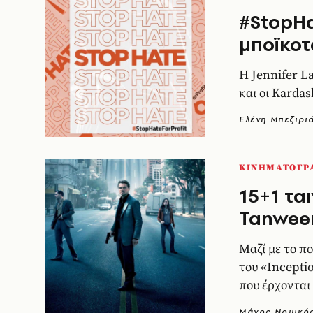
#StopHat
μποϊκοτ
Η Jennifer L
και οι Karda
Ελένη Μπεζιρι
ΚΙΝΗΜΑΤΟΓΡ
15+1 τα
Tanwee
Μαζί με το π
του «Inceptio
που έρχονται
Μάνος Νομικό