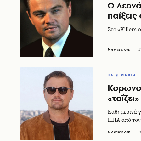
O Λεονά
παίξεις
Στο «Killers
Newsroom
2
TV & MEDIA
Κορωνοϊ
«ταΐζει
Καθημερινά γ
ΗΠΑ από τον 
Newsroom
0