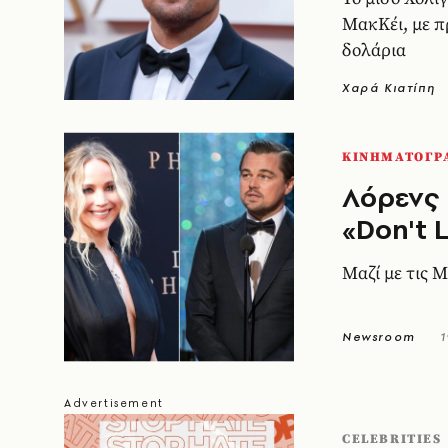
ΜακΚέι, με π
δολάρια
Χαρά Κιατίπη
ΚΙΝΗΜΑΤΟΓΡ
Λόρενς 
«Don't 
Μαζί με τις 
Newsroom
1
CELEBRITIES