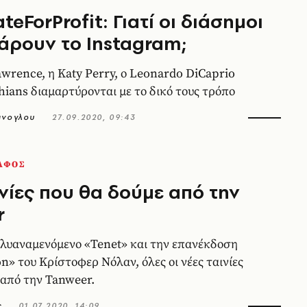
eForProfit: Γιατί οι διάσημοι
άρουν το Instagram;
awrence, η Katy Perry, ο Leonardo DiCaprio
shians διαμαρτύρονται με το δικό τους τρόπο
άνογλου
27.09.2020, 09:43
ΑΦΟΣ
ινίες που θα δούμε από την
r
ολυαναμενόμενο «Tenet» και την επανέκδοση
n» του Κρίστοφερ Νόλαν, όλες οι νέες ταινίες
 από την Tanweer.
ς
01.07.2020, 14:09