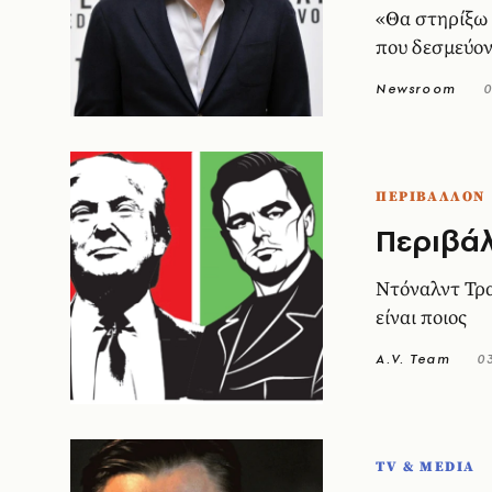
«Θα στηρίξω 
που δεσμεύον
Newsroom
0
ΠΕΡΙΒΑΛΛΟΝ
Περιβάλ
Ντόναλντ Τρα
είναι ποιος
A.V. Team
0
TV & MEDIA