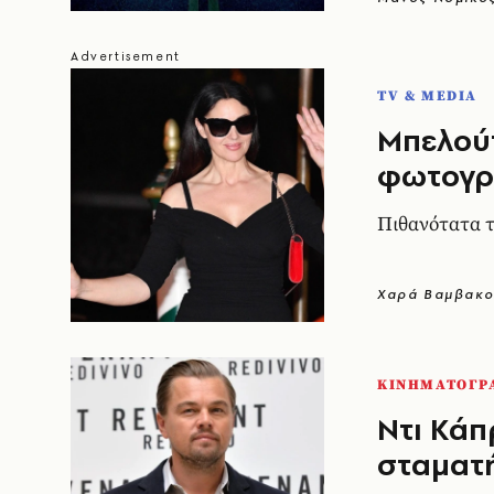
TV & MEDIA
Μπελούτ
φωτογρα
Πιθανότατα τ
Χαρά Βαμβακο
ΚΙΝΗΜΑΤΟΓΡ
Ντι Κάπ
σταματ