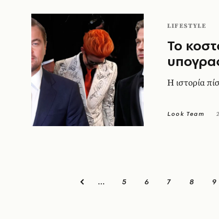
LIFESTYLE
Το κοστ
υπογραφ
Η ιστορία πί
Look Team
5
6
7
8
9
…