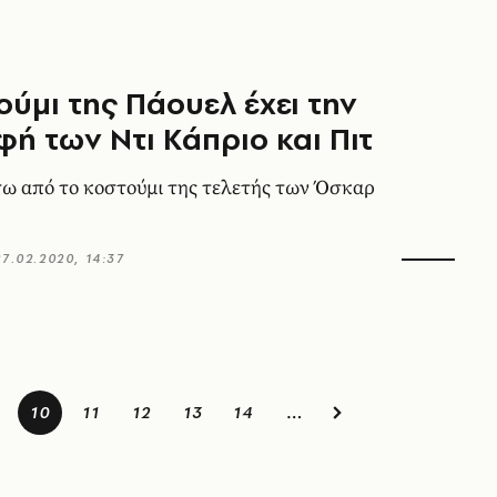
ούμι της Πάουελ έχει την
ή των Ντι Κάπριο και Πιτ
σω από το κοστούμι της τελετής των Όσκαρ
27.02.2020, 14:37
10
11
12
13
14
…