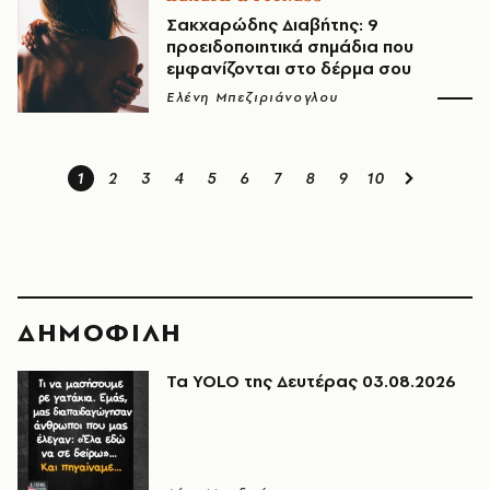
Σακχαρώδης Διαβήτης: 9
προειδοποιητικά σημάδια που
εμφανίζονται στο δέρμα σου
Ελένη Μπεζιριάνογλου
1
2
3
4
5
6
7
8
9
10
ΔΗΜΟΦΙΛΗ
Τα YOLO της Δευτέρας 03.08.2026