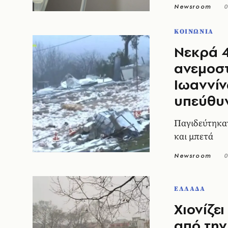
Newsroom
0
ΚΟΙΝΩΝΙΑ
Νεκρά 
ανεμοστ
Ιωαννίν
υπεύθυν
Παγιδεύτηκαν
και μπετά
Newsroom
0
ΕΛΛΑΔΑ
Χιονίζει
από την