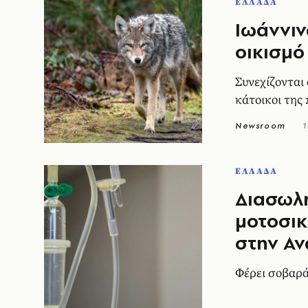
ΕΛΛΑΔΑ
Ιωάννιν
οικισμό
Συνεχίζονται 
κάτοικοι της
Newsroom
1
ΕΛΛΑΔΑ
Διασωλ
μοτοσικ
στην Αν
Φέρει σοβαρά