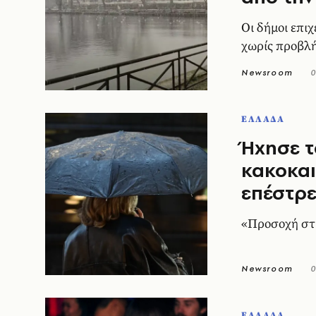
Οι δήμοι επι
χωρίς προβλ
Newsroom
0
ΕΛΛΑΔΑ
Ήχησε τ
κακοκαι
επέστρ
«Προσοχή στι
Newsroom
0
ΕΛΛΑΔΑ