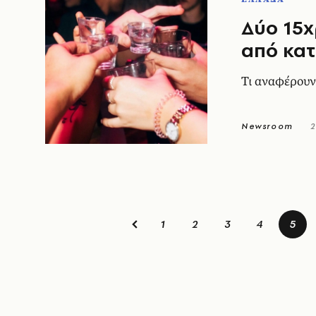
Δύο 15χ
από κα
Τι αναφέρουν
Newsroom
2
1
2
3
4
5