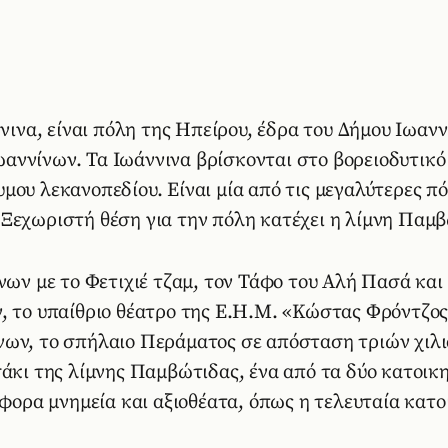
νινα, είναι πόλη της Ηπείρου, έδρα του Δήμου Ιωανν
αννίνων. Τα Ιωάννινα βρίσκονται στο βορειοδυτικό
ου λεκανοπεδίου. Είναι μία από τις μεγαλύτερες πό
Ξεχωριστή θέση για την πόλη κατέχει η λίμνη Παμβ
νων με το Φετιχιέ τζαμ, τον Τάφο του Αλή Πασά και
, το υπαίθριο θέατρο της Ε.Η.Μ. «Κώστας Φρόντζος»
νων, το σπήλαιο Περάματος σε απόσταση τριών χιλ
σάκι της λίμνης Παμβώτιδας, ένα από τα δύο κατοικ
άφορα μνημεία και αξιοθέατα, όπως η τελευταία κατο