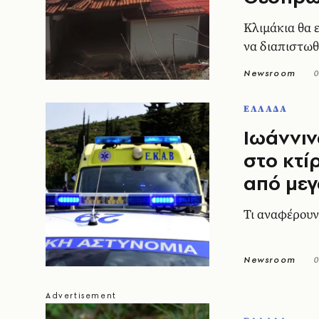
Κλιμάκια θα 
να διαπιστωθε
Newsroom
0
ΕΛΛΑΔΑ
Ιωάννιν
στο κτί
από με
Τι αναφέρουν
Newsroom
0