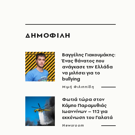
ΔΗΜΟΦΙΛΗ
Βαγγέλης Γιακουμάκης:
Ένας θάνατος που
ανάγκασε την Ελλάδα
να μιλήσει για το
bullying
Μιμή Φιλιππίδη
Φωτιά τώρα στον
Κάμπο Παραμυθιάς
Ιωαννίνων – 112 για
εκκένωση του Γαλατά
Newsroom