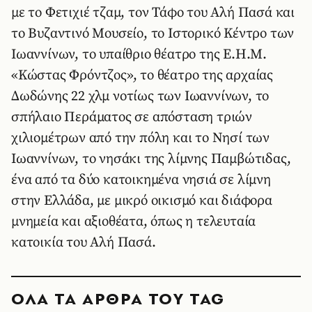
με το Φετιχιέ τζαμ, τον Τάφο του Αλή Πασά και
το Βυζαντινό Μουσείο, το Ιστορικό Κέντρο των
Ιωαννίνων, το υπαίθριο θέατρο της Ε.Η.Μ.
«Κώστας Φρόντζος», το θέατρο της αρχαίας
Δωδώνης 22 χλμ νοτίως των Ιωαννίνων, το
σπήλαιο Περάματος σε απόσταση τριών
χιλιομέτρων από την πόλη και το Νησί των
Ιωαννίνων, το νησάκι της λίμνης Παμβώτιδας,
ένα από τα δύο κατοικημένα νησιά σε λίμνη
στην Ελλάδα, με μικρό οικισμό και διάφορα
μνημεία και αξιοθέατα, όπως η τελευταία
κατοικία του Αλή Πασά.
ΟΛΑ ΤΑ ΑΡΘΡΑ ΤΟΥ TAG