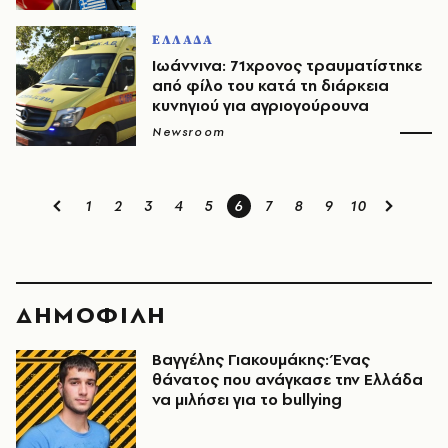
ΕΛΛΑΔΑ
Ιωάννινα: 71χρονος τραυματίστηκε
από φίλο του κατά τη διάρκεια
κυνηγιού για αγριογούρουνα
Newsroom
1
2
3
4
5
6
7
8
9
10
ΔΗΜΟΦΙΛΗ
Βαγγέλης Γιακουμάκης: Ένας
θάνατος που ανάγκασε την Ελλάδα
να μιλήσει για το bullying