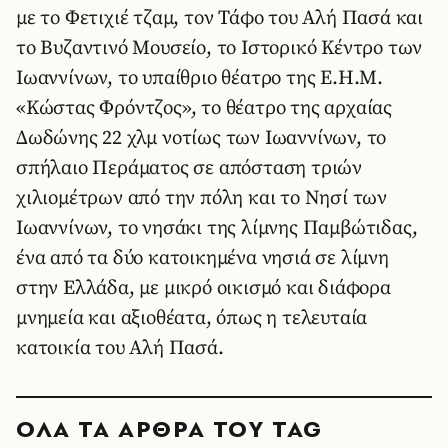
με το Φετιχιέ τζαμ, τον Τάφο του Αλή Πασά και
το Βυζαντινό Μουσείο, το Ιστορικό Κέντρο των
Ιωαννίνων, το υπαίθριο θέατρο της Ε.Η.Μ.
«Κώστας Φρόντζος», το θέατρο της αρχαίας
Δωδώνης 22 χλμ νοτίως των Ιωαννίνων, το
σπήλαιο Περάματος σε απόσταση τριών
χιλιομέτρων από την πόλη και το Νησί των
Ιωαννίνων, το νησάκι της λίμνης Παμβώτιδας,
ένα από τα δύο κατοικημένα νησιά σε λίμνη
στην Ελλάδα, με μικρό οικισμό και διάφορα
μνημεία και αξιοθέατα, όπως η τελευταία
κατοικία του Αλή Πασά.
ΟΛΑ ΤΑ ΑΡΘΡΑ ΤΟΥ TAG