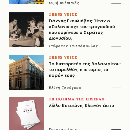
Μιμή Φιλιππίδη
THESS VOICE
Γιάννης Γκουλιόβας: Ήταν ο
«Σαλονικιός» του τραγουδιού
που ερμήνευε ο Στράτος
Διονυσίου;
Στέφανος Τσιτσόπουλος
THESS VOICE
Τα διατηρητέα της Βαλαωρίτου:
το παρελθόν, η ιστορία, το
παρόν τους
Ελένη Τρούγκου
ΤΟ ΠΟΙΗΜΑ ΤΗΣ ΗΜΕΡΑΣ
Λίλλυ Κοτσώνη, Κλεινόν άστυ
Γιώργος Δήμος