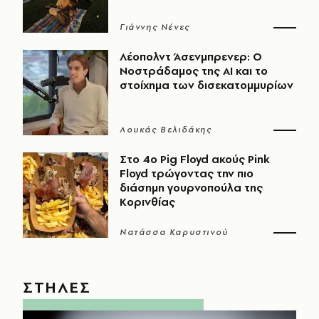
Γιάννης Νένες
Λέοπολντ Άσενμπρενερ: Ο
Νοστράδαμος της AI και το
στοίχημα των δισεκατομμυρίων
Λουκάς Βελιδάκης
Στο 4ο Pig Floyd ακούς Pink
Floyd τρώγοντας την πιο
διάσημη γουρνοπούλα της
Κορινθίας
Νατάσσα Καρυστινού
ΣΤΗΛΕΣ