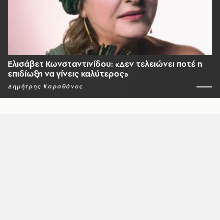
Ελισάβετ Κωνσταντινίδου: «Δεν τελειώνει ποτέ η
επιδίωξη να γίνεις καλύτερος»
Δημήτρης Καραθάνος