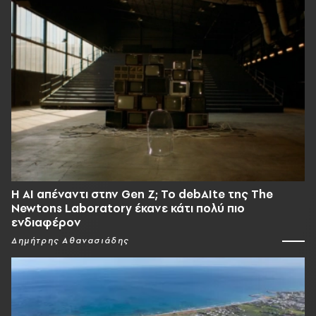
Η AI απέναντι στην Gen Z; Το debAIte της The
Newtons Laboratory έκανε κάτι πολύ πιο
ενδιαφέρον
Δημήτρης Αθανασιάδης