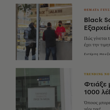
ΘΕΜΑΤΑ ΓΕΥΣ
Black S
Εξαρχε
Πώς γίνεται 
έχει την τιμη
Ευτέρπη Μουζα
TRENDING N
Φτιάξε 
1000 λέ
Όποιος μπορε
χέρι του!