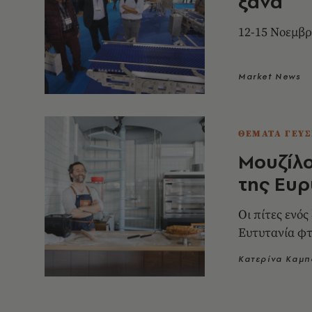
ξανά
12-15 Νοεμβρ
Market News
ΘΕΜΑΤΑ ΓΕΥΣ
Μουζίλο
της Ευρ
Οι πίτες ενό
Ευτυτανία φτ
Κατερίνα Καμ