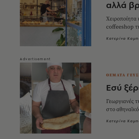
αλλά βρ
Χειροποίητα 
coffeeshop τ
Κατερίνα Καμ
ΘΕΜΑΤΑ ΓΕΥΣ
Eσύ ξέρε
Γεωργιανές τ
στο αθηναϊκό 
Κατερίνα Καμ