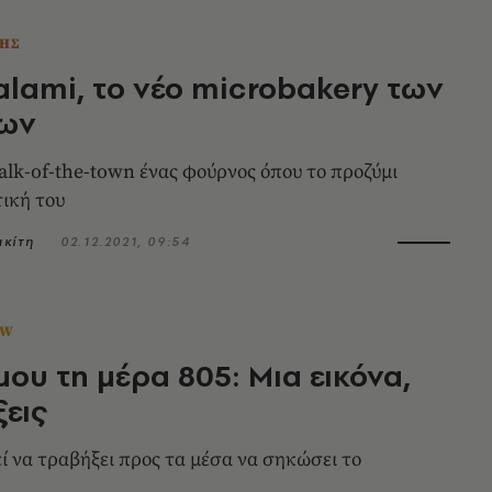
ΗΣ
alami, το νέο microbakery των
ίων
talk-of-the-town ένας φούρνος όπου το προζύμι
τική του
κίτη
02.12.2021, 09:54
OW
μου τη μέρα 805: Μια εικόνα,
ξεις
ί να τραβήξει προς τα μέσα να σηκώσει το