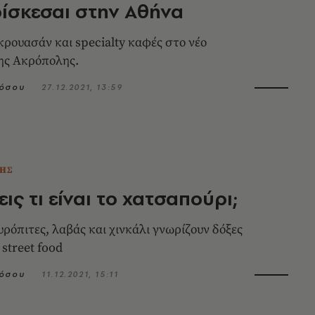
ίσκεσαι στην Αθήνα
κρουασάν και specialty καφές στο νέο
ης Ακρόπολης.
πόσου
27.12.2021, 13:59
ΗΣ
ις τι είναι το χατσαπούρι;
υρόπιτες, λαβάς και χινκάλι γνωρίζουν δόξες
street food
πόσου
11.12.2021, 15:11