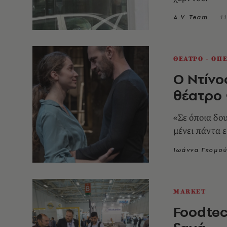
A.V. Team
11
ΘΕΑΤΡΟ - ΟΠ
Ο Ντίνο
θέατρο
«Σε όποια δο
μένει πάντα ε
Ιωάννα Γκομο
MARKET
Foodtec