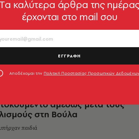
Tα καλύτερα άρθρα της ημέρα
έρχονται στο mail σου
Δευτέρα: Το έθιμο και η
 πίσω από τη λαγάνα
α ονομάζεται «Καθαρά»
ΕΓΓΡΑΦΗ
7.03.2022, 08:11
Αποδέχομαι την
Πολιτική Προστασίας Προσωπικών Δεδομένω
ντοκουμέντο αμέσως μετά τους
λισμούς στη Βούλα
υπήρχαν παιδιά