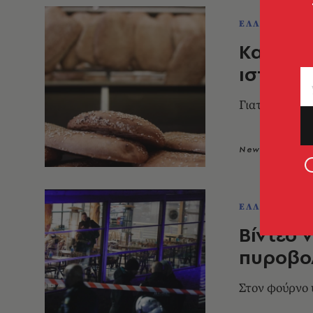
ΕΛΛΑΔΑ
Καθαρά 
ιστορία
Γιατί η ημέρ
Newsroom
0
ΕΛΛΑΔΑ
Βίντεο 
πυροβο
Στον φούρνο 