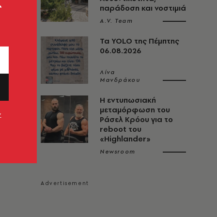
ς
παράδοση και νοστιμιά
A.V. Team
Τα YOLO της Πέμπτης
06.08.2026
Λίνα
Μανδράκου
Η εντυπωσιακή
μεταμόρφωση του
ν
Ράσελ Κρόου για το
reboot του
«Highlander»
Newsroom