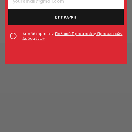
ΒΙΒΛΙΟ
20 βιβλία με 20 λέξεις
ΕΓΓΡΑΦΗ
Δημήτρης Φύσσας
Αποδέχομαι την
Πολιτική Προστασίας Προσωπικών
Δεδομένων