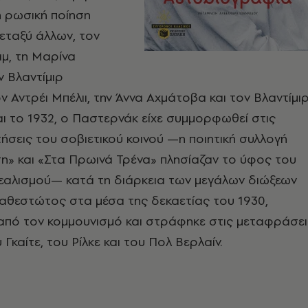
 ρωσική ποίηση
εταξύ άλλων, τον
μ, τη Μαρίνα
ν Βλαντίμιρ
ν Αντρέι Μπέλιι, την Άννα Αχμάτοβα και τον Βλαντίμι
ι το 1932, ο Παστερνάκ είχε συμμορφωθεί στις
τήσεις του σοβιετικού κοινού —η ποιητική συλλογή
η» και «Στα Πρωινά Τρένα» πλησίαζαν το ύφος του
ρεαλισμού— κατά τη διάρκεια των μεγάλων διώξεων
καθεστώτος στα μέσα της δεκαετίας του 1930,
από τον κομμουνισμό και στράφηκε στις μεταφράσει
 Γκαίτε, του Ρίλκε και του Πολ Βερλαίν.