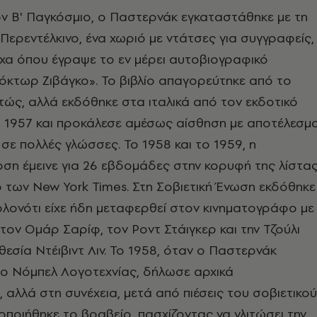
ον Β' Παγκόσμιο, ο Παστερνάκ εγκαταστάθηκε με τη
Περεντέλκινο, ένα χωριό με ντάτσες για συγγραφείς,
χα όπου έγραψε το εν μέρει αυτοβιογραφικό
όκτωρ Ζιβάγκο». Το βιβλίο απαγορεύτηκε από το
τώς, αλλά εκδόθηκε στα ιταλικά από τον εκδοτικό
i το 1957 και προκάλεσε αμέσως αίσθηση με αποτέλεσμ
σε πολλές γλώσσες. Το 1958 και το 1959, η
οση έμεινε για 26 εβδομάδες στην κορυφή της λίστα
 των New York Times. Στη Σοβιετική Ένωση εκδόθηκε
ολονότι είχε ήδη μεταφερθεί στον κινηματογράφο με
ον Ομάρ Σαρίφ, τον Ροντ Στάιγκερ και την Τζούλι
θεσία Ντέιβιντ Λιν. Το 1958, όταν ο Παστερνάκ
το Νόμπελ Λογοτεχνίας, δήλωσε αρχικά
 αλλά στη συνέχεια, μετά από πιέσεις του σοβιετικού
ποιήθηκε το βραβείο, πασχίζοντας να γλιτώσει την