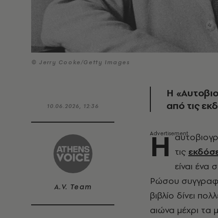
© Jerry Cooke/Getty Images
Η «Αυτοβι
από τις εκ
10.06.2026, 12:36
Η
αυτοβιογ
τις
εκδόσε
είναι ένα
Ρώσου συγγραφέ
A.V. Team
βιβλίο δίνει πο
αιώνα μέχρι τα 