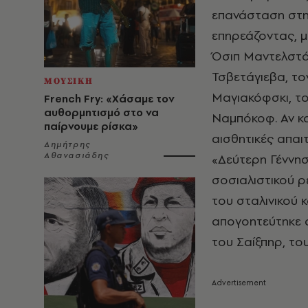
επανάσταση στη
επηρεάζοντας, μ
Όσιπ Μαντελστά
Τσβετάγιεβα, το
ΜΟΥΣΙΚΗ
Μαγιακόφσκι, το
French Fry: «Χάσαμε τον
αυθορμητισμό στο να
Ναμπόκοφ. Αν κα
παίρνουμε ρίσκα»
αισθητικές απαι
Δημήτρης
Αθανασιάδης
«Δεύτερη Γέννησ
σοσιαλιστικού 
του σταλινικού 
απογοητεύτηκε 
του Σαίξπηρ, του