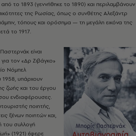
από το 1893 (γεννήθηκε το 1890) και περιλαμβάνουν
ικότητες της Ρωσίας, όπως ο συνθέτης Αλεξάντρ
ιάμπιν, τόπους και ορόσημα — τη μεγάλη εικόνα της
ετά το 1917.
 Παστερνάκ είναι
για τον «Δρ Ζιβάγκο»
είο Νόμπελ
 1958, υπάρχουν
ης ζωής και του έργου
ξίσου ενδιαφέρουσες.
τουριστής ποιητής,
ις ξένων ποιητών και,
κή του συλλογή
ωή» (1921) έφερε