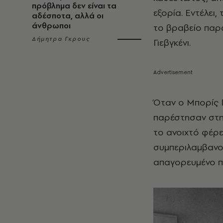
πρόβλημα δεν είναι τα
εξορία. Εντέλει
αδέσποτα, αλλά οι
άνθρωποι
το βραβείο παρα
Δήμητρα Γκρους
Γιεβγκένι.
Όταν ο Μπορίς 
παρέστησαν στην
το ανοιχτό φέρε
συμπεριλαμβανομ
απαγορευμένο π