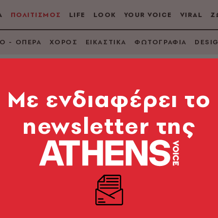
Α
ΠΟΛΙΤΙΣΜΟΣ
LIFE
LOOK
YOUR VOICE
VIRAL
Ζ
Ο - ΟΠΕΡΑ
ΧΟΡΟΣ
ΕΙΚΑΣΤΙΚΑ
ΦΩΤΟΓΡΑΦΙΑ
DESI
Mε ενδιαφέρει το
newsletter της
κ: μια σύντομη
ώνα και γνωρίζοντας τον μεγάλο συνθέτη Σκριάμπι