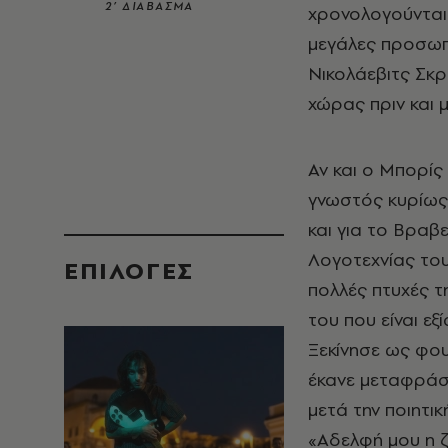
2’ ΔΙΑΒΑΣΜΑ
χρονολογούνται 
μεγάλες προσωπ
Νικολάεβιτς Σκρ
χώρας πριν και μ
Αν και ο Μπορίς
γνωστός κυρίως 
και για το Βραβ
Λογοτεχνίας του
EΠΙΛΟΓΈΣ
πολλές πτυχές τ
του που είναι ε
Ξεκίνησε ως φου
έκανε μεταφράσε
μετά την ποιητι
«Αδελφή μου η ζ