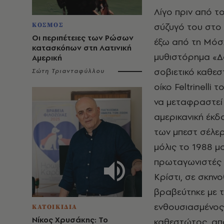
Λίγο πριν από τ
σύζυγό του στο 
ΚΟΣΜΟΣ
Οι περιπέτειες των Ρώσων
έξω από τη Μόσ
κατασκόπων στη Λατινική
μυθιστόρημα «Δ
Αμερική
σοβιετικό καθεσ
Σώτη Τριανταφύλλου
οίκο Feltrinell
να μεταφραστεί 
αμερικανική έκδ
των μπεστ σέλερ
μόλις το 1988 μ
πρωταγωνιστές τ
Κρίστι, σε σκηνο
βραβεύτηκε με 
ενθουσιασμένος,
ΚΑΤΟΙΚΙΔΙΑ
Νίκος Χρυσάκης: Το
καθεστώτος, απο