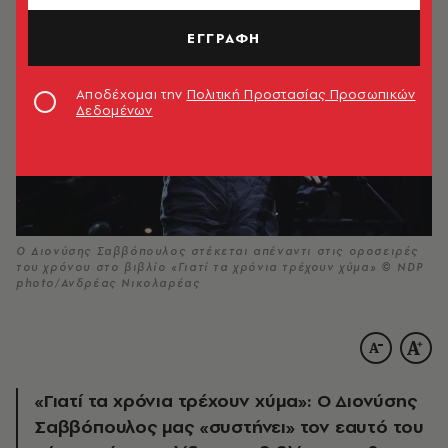
ΕΓΓΡΑΦΗ
Αποδέχομαι την
Πολιτική Προστασίας Προσωπικών
Δεδομένων
Ο Διονύσης Σαββόπουλος στέκεται απέναντι στις οροσειρές
του χρόνου στο βιβλίο «Γιατί τα χρόνια τρέχουν χύμα» © NDP
photo/Ανδρέας Νικολαρέας
«Γιατί τα χρόνια τρέχουν χύμα»: Ο Διονύσης
Σαββόπουλος μας «συστήνει» τον εαυτό του