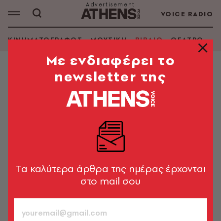
VOICE RADIO
ΚΙΝΗΜΑΤΟΓΡΑΦΟΣ
ΜΟΥΣΙΚΗ
ΒΙΒΛΙΟ
ΘΕΑΤΡΟ - Ο
Mε ενδιαφέρει το
newsletter της
ΒΙΒΛΙΟ
Ο Διονύσης Σαββόπουλος
αποκαλύπτει τον Νιόνιο σε ένα νέο
βιβλίο
Τίτλος του «Γιατί τα χρόνια τρέχουν χύμα» - Θα
κυκλοφορήσει από τις εκδόσεις Πατάκη
Tα καλύτερα άρθρα της ημέρας έρχονται
στο mail σου
Newsroom
03.12.2024, 17:34
1’ ΔΙΑΒΑΣΜΑ