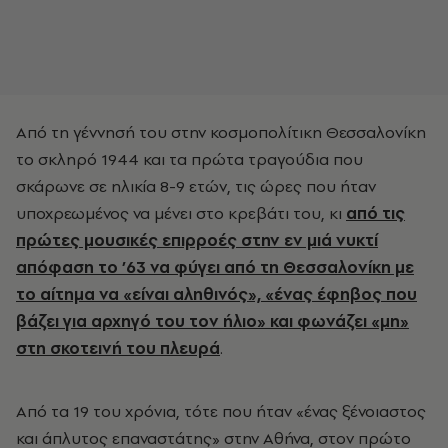
Από τη γέννησή του στην κοσμοπολίτικη Θεσσαλονίκη
το σκληρό 1944 και τα πρώτα τραγούδια που
σκάρωνε σε ηλικία 8-9 ετών, τις ώρες που ήταν
υποχρεωμένος να μένει στο κρεβάτι του, κι
από τις
πρώτες μουσικές επιρροές στην εν μιά νυκτί
απόφαση το ’63 να φύγει από τη Θεσσαλονίκη με
το αίτημα να «είναι αληθινός», «ένας έφηβος που
βάζει για αρχηγό του τον ήλιο» και φωνάζει «μη»
στη σκοτεινή του πλευρά
.
Από τα 19 του χρόνια, τότε που ήταν «ένας ξένοιαστος
και άπλυτος επαναστάτης» στην Αθήνα, στον πρώτο