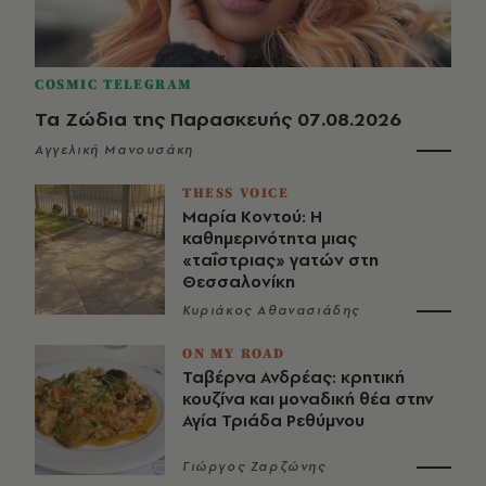
COSMIC TELEGRAM
Τα Ζώδια της Παρασκευής 07.08.2026
Αγγελική Μανουσάκη
THESS VOICE
Μαρία Κοντού: Η
καθημερινότητα μιας
«ταΐστριας» γατών στη
Θεσσαλονίκη
Κυριάκος Αθανασιάδης
ON MY ROAD
Ταβέρνα Ανδρέας: κρητική
κουζίνα και μοναδική θέα στην
Αγία Τριάδα Ρεθύμνου
Γιώργος Ζαρζώνης