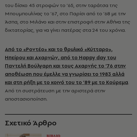
του δίσκο 45 στροφών το ’65, στην ταράτσα της
Μπουμπουλίνας το ’67, στο Παρίσι από το ’68 με την
Άσπα, στο Μιλάνο και στην επιστροφή στην Αθήνα της
δικτατορίας, για να γίνει πατέρας στα 24 του χρόνια.
Από το «Ροντέο» και το θρυλικό «Κύτταρο»,
Ηπείρου και Αχαρνών, από το Happy day του
Παντελή Bούλγαρη και τους Αχαρνής το ’76 στην
αποθέωση που έμελλε να γνωρίσει το 1983 αλλά
και στη ρήξη με το κοινό του το ’89 με το Κούρεμα
.
Από τη συστράτευση με την αριστερά στην
αποστασιοποίηση.
Σχετικό Άρθρο
ΒΙΒΛΙΟ