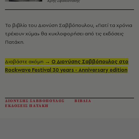
Άρης Σφακιανάκης
Το βιβλίο του Διονύση Σαββόπουλου, «Γιατί τα χρόνια
τρέχουν χύμα» θα κυκλοφορήσει από τις εκδόσεις
Πατάκη.
Διαβάστε ακόμη
→
Ο Διονύσης Σαββόπουλος στο
Rockwave Festival 30 years - Anniversary edition
ΔΙΟΝΥΣΗΣ ΣΑΒΒΟΠΟΥΛΟΣ
ΒΙΒΛΙΑ
ΕΚΔΟΣΕΙΣ ΠΑΤΑΚΗ