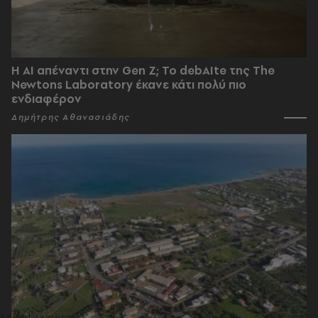
Η AI απέναντι στην Gen Z; Το debAIte της The
Newtons Laboratory έκανε κάτι πολύ πιο
ενδιαφέρον
Δημήτρης Αθανασιάδης