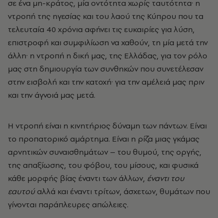
σε ένα μη-κράτος, μία οντότητα χωρίς ταυτότητα· η
ντροπή της ηγεσίας και του λαού της Κύπρου που τα
τελευταία 40 χρόνια αφήνει τις ευκαιρίες για λύση,
επιστροφή και συμφιλίωση να χαθούν, τη μία μετά την
άλλη· η ντροπή η δική μας, της Ελλάδας, για τον ρόλο
μας στη δημιουργία των συνθηκών που συνετέλεσαν
στην εισβολή και την κατοχή· για την αμέλειά μας πριν
και την άγνοιά μας μετά.
Η ντροπή είναι η κινητήριος δύναμη των πάντων. Είναι
το προπατορικό αμάρτημα. Είναι η ρίζα μιας γκάμας
αρνητικών συναισθημάτων – του θυμού, της οργής,
της απαξίωσης, του φόβου, του μίσους, και φυσικά
κάθε μορφής βίας έναντι των άλλων,
έναντι του
εαυτού
αλλά και έναντι τρίτων, άσχετων, θυμάτων που
γίνονται παράπλευρες απώλειες.