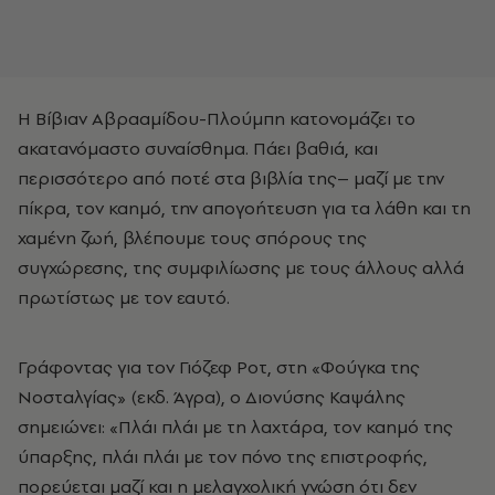
Η Βίβιαν Αβρααμίδου-Πλούμπη κατονομάζει το
ακατανόμαστο συναίσθημα. Πάει βαθιά, και
περισσότερο από ποτέ στα βιβλία της– μαζί με την
πίκρα, τον καημό, την απογοήτευση για τα λάθη και τη
χαμένη ζωή, βλέπουμε τους σπόρους της
συγχώρεσης, της συμφιλίωσης με τους άλλους αλλά
πρωτίστως με τον εαυτό.
Γράφοντας για τον Γιόζεφ Ροτ, στη «Φούγκα της
Νοσταλγίας» (εκδ. Άγρα), ο Διονύσης Καψάλης
σημειώνει: «Πλάι πλάι με τη λαχτάρα, τον καημό της
ύπαρξης, πλάι πλάι με τον πόνο της επιστροφής,
πορεύεται μαζί και η μελαγχολική γνώση ότι δεν