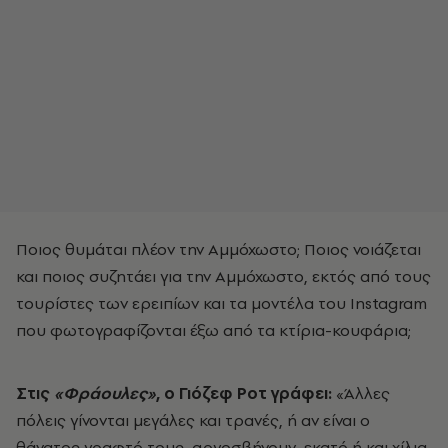
Ποιος θυμάται πλέον την Αμμόχωστο; Ποιος νοιάζεται
και ποιος συζητάει για την Αμμόχωστο, εκτός από τους
τουρίστες των ερειπίων και τα μοντέλα του Ιnstagram
που φωτογραφίζονται έξω από τα κτίρια-κουφάρια;
Στις
«Φράουλες»
, ο Γιόζεφ Ροτ γράφει:
«Άλλες
πόλεις γίνονται μεγάλες και τρανές, ή αν είναι ο
θάνατος γραφτό τους, αργοσβήνουν, εκατό ή και χίλια