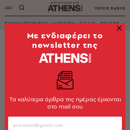
VOICE RADIO
ΚΙΝΗΜΑΤΟΓΡΑΦΟΣ
ΜΟΥΣΙΚΗ
ΒΙΒΛΙΟ
ΘΕΑΤΡΟ - Ο
Mε ενδιαφέρει το
newsletter της
ΒΙΒΛΙΟ
Το οικοσύστημα της νιότης και η
συμφιλίωση με το παρελθόν
Με αφορμή το βιβλίο «Της Ντροπής: 73 μικρές
βαρωσιώτικες ιστορίες» της Βίβιαν Αβρααμίδου-
Πλούμπη (εκδ. Μελάνι)
Tα καλύτερα άρθρα της ημέρας έρχονται
στο mail σου
Ρωμανός Γεροδήμος
849
ΤΕΥΧΟΣ
17.11.2022, 20:48
6’ ΔΙΑΒΑΣΜΑ