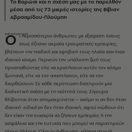
Το Βαρώσι και η σχέση μας με το παρελθόν
μέσα από τις 73 μικρές ιστορίες της Βίβιαν
Αβρααμίδου-Πλούμπη
Ο
ι περισσότεροι άνθρωποι, με εξαίρεση όσους
ίσως έζησαν ακραία τραυματικές εμπειρίες,
βλέπουν την παιδική και εφηβική τους ηλικία σαν έναν
ιδανικό κόσμο. Περνούν την υπόλοιπη ζωή τους
προσπαθώντας είτε να κρατήσουν αυτόν τον κόσμο
ζωντανό, είτε να τον αναστήσουν, είτε να τον
διορθώσουν. Σε κάθε περίπτωση διατηρούν μια
διαλεκτική σχέση με τη νεότητά τους. Σίγουρα
θλίβονται όταν απομακρύνεται – ακόμη κι αν δεν ήταν
ιδανική·
ειδικά
αν δεν ήταν ιδανική, αφού νιώθουν ότι
δεν είχαν την ευκαιρία να ζήσουν εμπειρίες ή την
ασφάλεια και την ευτυχία που μπορεί να παρατηρούν
στους άλλους. Όλοι οι άνθρωποι, κάποια στιγμή,