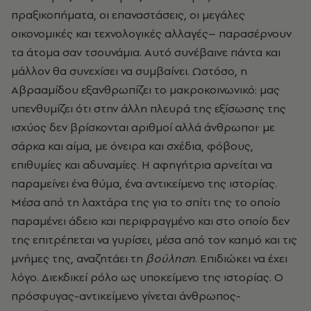
πραξικοπήματα, οι επαναστάσεις, οι μεγάλες
οικονομικές και τεχνολογικές αλλαγές– παρασέρνουν
τα άτομα σαν τσουνάμια. Αυτό συνέβαινε πάντα και
μάλλον θα συνεχίσει να συμβαίνει. Ωστόσο, η
Αβρααμίδου εξανθρωπίζει το μακροκοινωνικό: μας
υπενθυμίζει ότι στην άλλη πλευρά της εξίσωσης της
ισχύος δεν βρίσκονται αριθμοί αλλά άνθρωποι· με
σάρκα και αίμα, με όνειρα και σχέδια, φόβους,
επιθυμίες και αδυναμίες. Η αφηγήτρια αρνείται να
παραμείνει ένα θύμα, ένα αντικείμενο της ιστορίας.
Μέσα από τη λαχτάρα της για το σπίτι της το οποίο
παραμένει άδειο και περιφραγμένο και στο οποίο δεν
της επιτρέπεται να γυρίσει, μέσα από τον καημό και τις
μνήμες της, αναζητάει τη
βούληση
. Επιδιώκει να έχει
λόγο. Διεκδικεί ρόλο ως υποκείμενο της ιστορίας. Ο
πρόσφυγας-αντικείμενο γίνεται άνθρωπος-