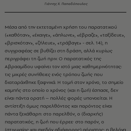
Γιάννης Χ. Παπαδόπουλος
Μέσα από την εκτεταμένη χρήση του παρατατικού
(«καθόταν», «έκαιγε», «άπλωνε», «έβραζε», «ταξίδευε»,
«βρισκόταν», «ζήλευε», «τράβαγε» - σελ. 14), η
συγγραφέας σε βυθίζει στη δράση, αλλά κυρίως
περιγράφει τη ζωή πριν. Ο παρατατικός της
Αβρααμίδου υφαίνει τον ιστό μιας καθημερινότητας:
τις μικρές συνήθειες ενός τρόπου ζωής που
διαταράχθηκε ξαφνικά. Η τομή στον χρόνο, το σημείο
καμπής στο οποίο ο χρόνος (και η ζωή) έσπασε, δεν
είναι πάντα ορατή – πολλές φορές υπονοείται. Η
αντίστιξη όμως παρελθόντος και παρόντος είναι
πάντα ξεκάθαρη: στο παρελθόν, ο (διαρκής)
παρατατικός, η ζωή που έρρεε· στο παρόν, ο
(στιγμιαίος και σχεδόν αδιάφορος) αόριστος: η βελόνα