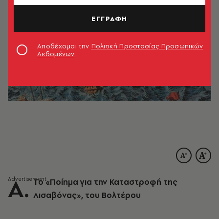
ΕΓΓΡΑΦΗ
Αποδέχομαι την
Πολιτική Προστασίας Προσωπικών
Δεδομένων
Α.
Το «Ποίημα για την Καταστροφή της
Λισαβόνας», του Βολτέρου