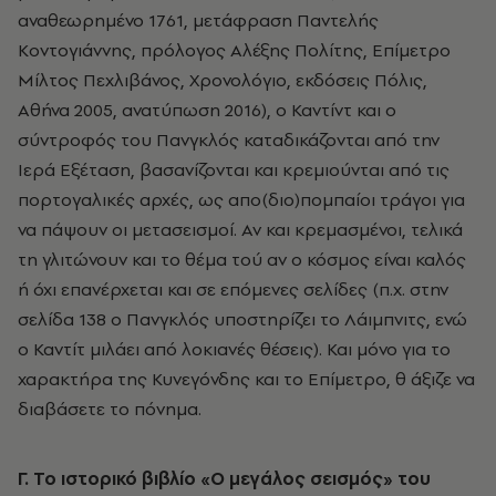
αναθεωρημένο 1761, μετάφραση Παντελής
Κοντογιάννης, πρόλογος Αλέξης Πολίτης, Επίμετρο
Μίλτος Πεχλιβάνος, Χρονολόγιο, εκδόσεις Πόλις,
Αθήνα 2005, ανατύπωση 2016), ο Καντίντ και ο
σύντροφός του Πανγκλός καταδικάζονται από την
Ιερά Εξέταση, βασανίζονται και κρεμιούνται από τις
πορτογαλικές αρχές, ως απο(διο)πομπαίοι τράγοι για
να πάψουν οι μετασεισμοί. Αν και κρεμασμένοι, τελικά
τη γλιτώνουν και το θέμα τού αν ο κόσμος είναι καλός
ή όχι επανέρχεται και σε επόμενες σελίδες (π.χ. στην
σελίδα 138 ο Πανγκλός υποστηρίζει το Λάιμπνιτς, ενώ
ο Καντίτ μιλάει από λοκιανές θέσεις). Και μόνο για το
χαρακτήρα της Κυνεγόνδης και το Επίμετρο, θ άξιζε να
διαβάσετε το πόνημα.
Γ. Το ιστορικό βιβλίο «Ο μεγάλος σεισμός» του