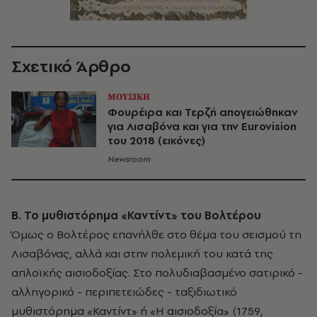
Σχετικό Άρθρο
ΜΟΥΣΙΚΗ
Φουρέιρα και Τερζή απογειώθηκαν
για Λισαβόνα και για την Eurovision
του 2018 (εικόνες)
Newsroom
Β. Το μυθιστόρημα «Καντίντ» του Βολτέρου
Όμως ο Βολτέρος επανήλθε στο θέμα του σεισμού τη
Λισαβόνας, αλλά και στην πολεμική του κατά της
απλοϊκής αισιοδοξίας. Στο πολυδιαβασμένο σατιρικό -
αλληγορικό - περιπετειώδες - ταξιδιωτικό
μυθιστόρημα «Καντίντ» ή «Η αισιοδοξία» (1759,