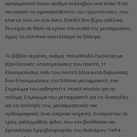
χρησ
ιμοποιεί άνισο αριθμό συλλαβών ανά στίχο. Έτσι
πετυχαίνει το ομοιοκατάληκτο του πρωτότυπου, που
είναι εκ των ων ουκ άνευ. Επειδή δεν ξέρω γαλλικά,
δεν είμαι σε θέση να κρίνω την ουσία της μετάφρασης,
όμως το ελληνικό αποτέλεσμα το ζήλεψα.
Το βιβλίο περιέχει, ακόμα, πολυσέλιδο Πρόλογο με
εξαντλητικές υποσημειώσεις του ποιητή, 11
Επισημειώσεις πάλι του ποιητή (όλα αυτά δίγλωσσα),
δυο Επισημειώσεις του Έλληνα μεταφραστή, ένα
Σημείωμα του καθηγητή κ. Μισέλ Ντελόν για τα
ποίημα, Σημείωμα του μεταφραστή για τις δυσκολίες
και τις επιλογές του, μεταφραστικές και
ορθογραφικές (ένα υπέροχο κείμενο), Ευχαριστίες σε
τρεις γαλλομαθείς φίλες που τον βοήθησαν και
Χρονολόγιο Εργοβιογραφίας του Βολτέρου (1694 -