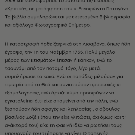
2008 και κυκλοφόρησε το 2010 από τις εκδόσεις
«Κριτική», σε μετάφραση του κ. Ξενοφώντα Γιαταγάνα.
Το βιβλίο συμπληρώνεται με εκτεταμένη Βιβλιογραφία
και αξιόλογο Φωτογραφικό Επίμετρο.
Η καταστροφή ήρθε ξαφνικά στη Λισαβόνα, όπως ήδη
έγραψα, την 1η του Νοέμβρη 1755. Πολύ μεγάλο
μέρος των κτισμάτων έπεσαν ή κάηκαν, ενώ το
τσουνάμι από τον ποταμό Τάγο, λίγο μετά,
συμπλήρωσε το κακό. Ενώ οι παπάδες μιλούσαν για
τιμωρία από το Θεό και συνιστούσαν προσευχές κι
εξομολογήσεις, ενώ άρχιζε κύμα προσφύγων να
εγκαταλείπει ό,τι είχε απομείνει από την πόλη, ενώ
ξεσπούσαν ήδη σφαγές και λεηλασίας , ο άβουλος
βασιλιάς Ζοζέ Ι (που την είχε γλιτώσει, όχι όμως και τ'
ανάκτορά του) είχε τη φαεινή ιδέα να ρωτήσει τους
υπουργούς του τι έπρεπε να γίνει. Ο ταπεινής