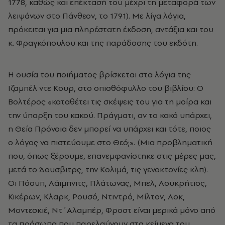
1778, καθώς και επέκτασή του μέχρι τη μεταφορά των
λειψάνων στο Πάνθεον, το 1791). Με λίγα λόγια,
πρόκειται για μια πληρέστατη έκδοση, αντάξια και του
κ. Φραγκόπουλου και της παράδοσης του εκδότη.
Η ουσία του ποιήματος βρίσκεται στα λόγια της
Ιζαμπέλ ντε Κουρ, στο οπισθόφυλλο του βιβλίου: Ο
Βολτέρος «καταθέτει τις σκέψεις του για τη μοίρα και
την ύπαρξη του κακού. Πράγματι, αν το κακό υπάρχει,
η Θεία Πρόνοια δεν μπορεί να υπάρχει και τότε, ποιος
ο λόγος να πιστεύουμε στο Θεό;». (Μια προβληματική
που, όπως ξέρουμε, επανεμφανίστηκε στις μέρες μας,
μετά το Άουσβιτρς, την Κολιμά, τις γενοκτονίες κλπ).
Οι Πόουπ, Λάιμπνιτς, Πλάτωνας, Μπελ, Λουκρήτιος,
Κικέρων, Κλαρκ, Ρουσό, Ντιντρό, Μίλτον, Λοκ,
Μοντεσκιέ, Ντ΄Αλαμπέρ, Φροστ είναι μερικά μόνο από
τα πρόσωπα που παρελαύνουν στα κείμενα του