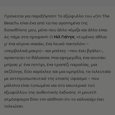
Πρόκειται για παρεξήγηση! Το εξώφυλλο του «On The
Beach» είναι ένα από τα πιο αγαπημένα της
δισκοθήκης μου, μόνο που άλλο νόμιζα και άλλο είναι.
Ας πάμε στα προφανή: Ο
Νιλ Γιάνγκ
, ντυμένος άθλια
μ’ ένα κίτρινο σακάκι, ένα λευκό παντελόνι –
υπερβολικά μακρύ– και μπότες –που έχει βγάλει–,
αγναντεύει τη θάλασσα. Μια εφημερίδα, ένα κουτάκι
μπίρας μ’ ένα ποτήρι, ένα τραπέζι παραλίας, μια
σεζλόνγκ, δύο καρέκλες και μια ομπρέλα, τα τελευταία
με αντιπροσωπευτικό της εποχής ύφασμα – που
μάλιστα είναι τυπωμένο και στο εσωτερικό τού
εξωφύλλου της αυθεντικής έκδοσης. Η μουντή
ατμόσφαιρα δίνει την αίσθηση ότι το καλοκαίρι έχει
τελειώσει.