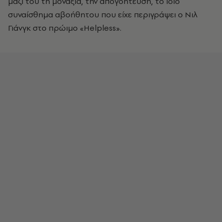
μαζί του τη μοναξιά, την απογοήτευση, το ίδιο
συναίσθημα αβοήθητου που είχε περιγράψει ο Νιλ
Γιάνγκ στο πρώιμο «Helpless».