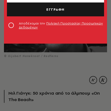
ΕΓΓΡΑΦΗ
Αποδέχομαι την
Πολιτική Προστασίας Προσωπικών
Δεδομένων
© Gijsbert Hanekroot / Redferns
Νιλ Γιάνγκ: 50 χρόνια από το άλμπουμ «On
The Beach»