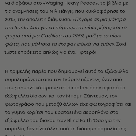
να διαβάσω στο «Waging Heavy Peace», το βιβλίο με
τις αναμνήσεις του
Νιλ Γιάνγκ
, που κυκλοφόρησε το
2015, την απόλυτη διάψευση:
«Πήγαμε σε μια μάντρα
στη Santa Ana για να πάρουμε το πίσω μέρος και το
φτερό από μια Cadillac του 1959, μαζί με τα πίσω
φώτα, που μάλιστα τα έκοψαν ειδικά για εμάς»
. Σοκ!
Ώστε επρόκειτο απλώς για ένα… φτερό!
Η τριμελής παρέα που δημιουργεί αυτό το εξώφυλλο
συμπληρώνεται από τον
Γκάρι Μπέρντεν
, έναν από
τους σημαντικότερους art directors όσον αφορά τα
εξώφυλλα δίσκων, και τον
Μπομπ Σάιντεμαν
, τον
φωτογράφο που μεταξύ άλλων είχε φωτογραφίσει και
το γυμνό κορίτσι που κρατάει ένα αεροπλάνο στο
εξώφυλλο του δίσκου των Blind Faith. Όσο για την
παραλία, δεν είναι άλλη από τη διάσημη παραλία της