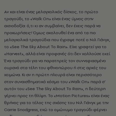
Αν και είναι ένας μελαγχολικός δίσκος, το πρώτο
τραγούδι, το «Walk On» είναι ένας ύμνος στην
αισιοδοξία: ό,τι κι αν συμβαίνει, δεν έχεις παρά να
προχωρήσεις! Όμως ακολουθεί ένα από τα πιο
μελαγχολικά τραγούδια που έγραψε ποτέ ο
Νιλ Γιάνγκ
,
το «See The Sky About To Rain». Είχε γραφτεί για το
«Harvest», αλλά είναι προφανές ότι δεν κολλούσε εκεί.
Ένα τραγούδι για να παρατηρείς τον συννεφιασμένο
ουρανό στα τέλη του φθινοπώρου ή στις αρχές του
χειμώνα. Κι αν η πρώτη πλευρά είναι περισσότερο
στον συναισθηματικό κόσμο του «Walk On» παρά σ’
αυτόν του «See The Sky About To Rain», η δεύτερη
γέρνει προς τη θλίψη. Το «Motion Pictures» είναι ένας
θρήνος για το τέλος της σχέσης του
Νιλ Γιάνγκ
με την
Carrie Snodgress, ενώ το ομώνυμο τραγούδι φέρνει