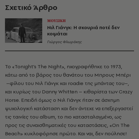
Σχετικό Άρθρο
ΜΟΥΣΙΚΗ
Νιλ Γιάνγκ: Η σκουριά ποτέ δεν
κοιμάται
Γιώργος Φλωράκης
Το «Tonight’s The Night», ηχογραφήθηκε το 1973,
κάτω από το βάρος του θανάτου του Μπρους Μπέρι
–φίλου του
Νιλ Γιάνγκ
και roadie της μπάντας του–,
και κυρίως του Danny Whitten – κιθαρίστα των Crazy
Horse. Επειδή όμως ο
Νιλ Γιάνγκ
ήταν σε άσχημη
ψυχολογική κατάσταση και δεν άντεχε να επεξεργαστεί
τις ταινίες του album, το πιο κατασταλαγμένο, ως
προς τις συναισθηματικές του καταστάσεις, «On The
Beach» κυκλοφόρησε πρώτο. Και ναι, δεν πούλησε!