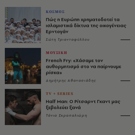
ΚΟΣΜΟΣ
Πώς η Ευρώπη χρηματοδοτεί τα
ισλαμιστικά δίκτυα της οικογένειας
Ερντογάν
Σώτη Τριανταφύλλου
ΜΟΥΣΙΚΗ
French Fry: «Χάσαμε τον
αυθορμητισμό στο να παίρνουμε
ρίσκα»
Δημήτρης Αθανασιάδης
TV + SERIES
Half Man: Ο Ρίτσαρντ Γκαντ μας
ξεβολεύει ξανά
Τάνια Σκραπαλιώρη