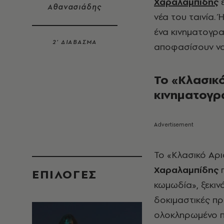
Χαραλαμπίδης
ε
Αθανασιάδης
νέα του ταινία. 
ένα κινηματογρ
2’ ΔΙΑΒΑΣΜΑ
αποφασίσουν να
Το «Κλασικ
κινηματογρ
Το «Κλασικό Αρι
Χαραλαμπίδης
π
EΠΙΛΟΓΈΣ
κωμωδία», ξεκιν
δοκιμαστικές π
ολοκληρωμένο π