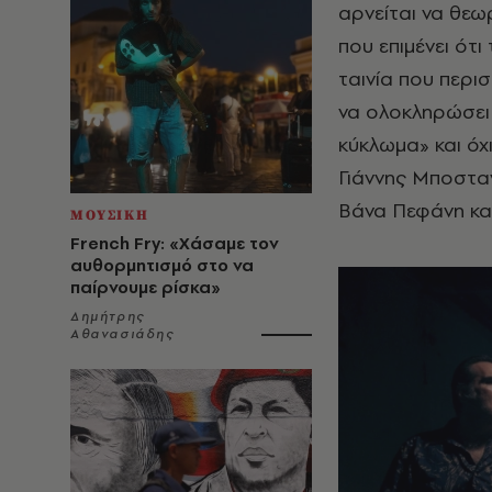
αρνείται να θεω
που επιμένει ότι
ταινία που περι
να ολοκληρώσει 
κύκλωμα» και όχι
Γιάννης Μποστα
Βάνα Πεφάνη κα
ΜΟΥΣΙΚΗ
French Fry: «Χάσαμε τον
αυθορμητισμό στο να
παίρνουμε ρίσκα»
Δημήτρης
Αθανασιάδης