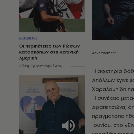
ΚΟΣΜΟΣ
Οι περιπέτειες των Ρώσων
κατασκόπων στη Λατινική
Αμερική
Σώτη Τριανταφύλλου
Η αφετηρία δόθ
Απόλλων έγινε s
Χαραλαμπίδη παρ
Η συνέχεια μετα
Δραπετσώνα, όπ
πραγματοποιηθού
Ιουνίου, στο «Σι
καραβάνι συνεχί