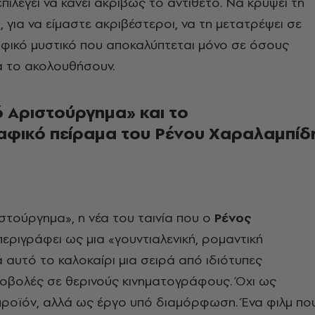
πιλέγει να κάνει ακριβώς το αντίθετο. Να κρύψει τη
Ή, για να είμαστε ακριβέστεροι, να τη μετατρέψει σε
αφικό μυστικό που αποκαλύπτεται μόνο σε όσους
 το ακολουθήσουν.
ό Αριστούργημα» και το
αφικό πείραμα του Ρένου Χαραλαμπίδ
στούργημα», η νέα του ταινία που ο
Ρένος
εριγράφει ως μια «γουντιαλενική, ρομαντική
ά αυτό το καλοκαίρι μια σειρά από ιδιότυπες
ροβολές σε θερινούς κινηματογράφους. Όχι ως
ροϊόν, αλλά ως έργο υπό διαμόρφωση. Ένα φιλμ πο