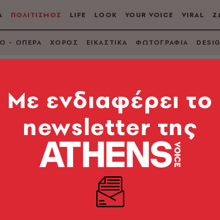
Α
ΠΟΛΙΤΙΣΜΟΣ
LIFE
LOOK
YOUR VOICE
VIRAL
Ζ
Ο - ΟΠΕΡΑ
ΧΟΡΟΣ
ΕΙΚΑΣΤΙΚΑ
ΦΩΤΟΓΡΑΦΙΑ
DESI
Mε ενδιαφέρει το
newsletter της
πίδης παρουσιάζει 
ργημα» σε «μυστικέ
σεναριογράφου και ηθοποιού για τη νέα του ταινία