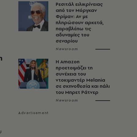
Ρεσιτάλ ειλικρίνειας
από τον Μόργκαν
Φρίμαν: Αν με
πληρώσουν αρκετά,
παραβλέπω τις
αδυναμίες του
σεναρίου
Newsroom
η
Η Amazon
προετοιμάζει τη
συνέχεια του
ντοκιμαντέρ Melania
σε σκηνοθεσία και πάλι
του Μπρετ Ράτνερ
Newsroom
υ