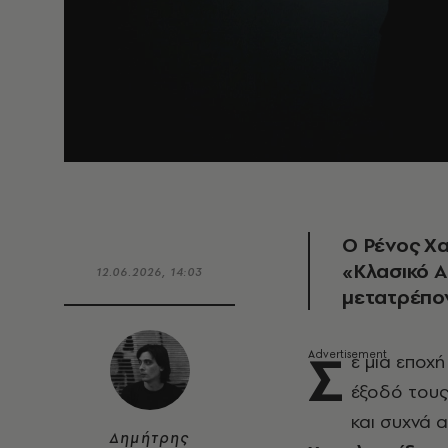
Ο Ρένος Χα
«Κλασικό Α
12.06.2026, 14:03
μετατρέπον
Σ
ε μια εποχή
έξοδό τους 
και συχνά 
Δημήτρης