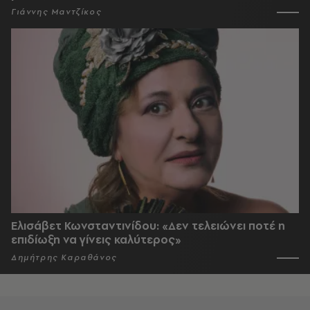
Γιάννης Μαντζίκος
Ελισάβετ Κωνσταντινίδου: «Δεν τελειώνει ποτέ η
επιδίωξη να γίνεις καλύτερος»
Δημήτρης Καραθάνος