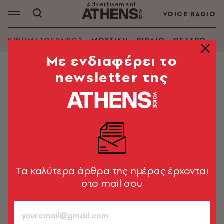
VOICE RADIO
ΚΙΝΗΜΑΤΟΓΡΑΦΟΣ
ΜΟΥΣΙΚΗ
ΒΙΒΛΙΟ
ΘΕΑΤΡΟ - Ο
Mε ενδιαφέρει το
newsletter της
ΚΙΝΗΜΑΤΟΓΡΑΦΟΣ
Ημέρα Αποκάλυψης: Στίβεν
Σπίλμπεργκ, ο σκηνοθέτης των
εξωγήινων
Η παράσταση της Έμιλι Μπλαντ είναι ίσως το
μεγαλύτερο ατού της ταινίας.
Tα καλύτερα άρθρα της ημέρας έρχονται
στο mail σου
Κωνσταντίνος Καϊμάκης
1002
ΤΕΥΧΟΣ
10.06.2026, 15:00
1’ ΔΙΑΒΑΣΜΑ