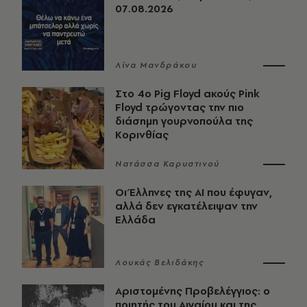
07.08.2026
Λίνα Μανδράκου
Στο 4ο Pig Floyd ακούς Pink
Floyd τρώγοντας την πιο
διάσημη γουρνοπούλα της
Κορινθίας
Νατάσσα Καρυστινού
Οι Έλληνες της ΑΙ που έφυγαν,
αλλά δεν εγκατέλειψαν την
Ελλάδα
Λουκάς Βελιδάκης
Αριστομένης Προβελέγγιος: ο
ποιητής του Αιγαίου και της