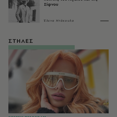
Σίφνου
Έλενα Ντάκουλα
ΣΤΗΛΕΣ