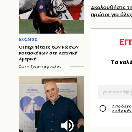
Ακολουθήστε τη
πρώτοι για όλες
Ε
Γ
ΚΟΣΜΟΣ
Οι περιπέτειες των Ρώσων
κατασκόπων στη Λατινική
Αμερική
Tα καλύ
Σώτη Τριανταφύλλου
EMAIL
Αποδέχο
Δεδομέ