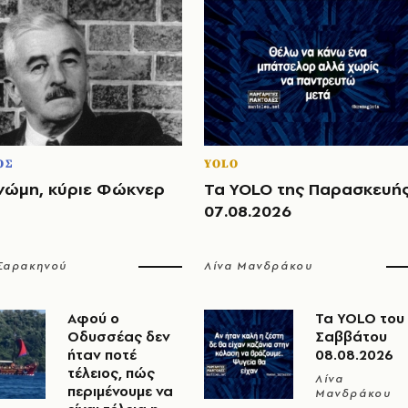
ΟΣ
YOLO
νώμη, κύριε Φώκνερ
Τα YOLO της Παρασκευή
07.08.2026
 Σαρακηνού
Λίνα Μανδράκου
Αφού ο
Τα YOLO του
Οδυσσέας δεν
Σαββάτου
ήταν ποτέ
08.08.2026
τέλειος, πώς
Λίνα
περιμένουμε να
Μανδράκου