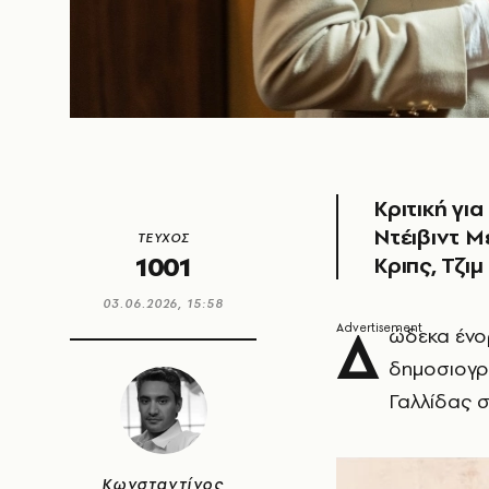
Kριτική γι
Ντέιβιντ Μ
ΤΕΥΧΟΣ
1001
Κριπς, Τζιμ
03.06.2026, 15:58
Δ
ώδεκα ένο
δημοσιογρά
Γαλλίδας σ
Κωνσταντίνος