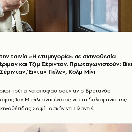
α την ταινία «Η ετυμηγορία» σε σκηνοθεσία
έριμαν και Τζιμ Σέρινταν. Πρωταγωνιστούν: Βίκ
 Σέρινταν, Έινταν Γκίλεν, Κολμ Μίνι
ρκοι πρέπει να αποφασίσουν αν ο Βρετανός
φος Ίαν Μπέιλι είναι ένοχος για τη δολοφονία της
κηνοθέτιδας Σοφί Τοσκάν ντι Πλαντιέ.