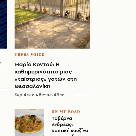
THESS VOICE
ς
Μαρία Κοντού: Η
καθημερινότητα μιας
«ταΐστριας» γατών στη
Θεσσαλονίκη
Κυριάκος Αθανασιάδης
ON MY ROAD
Ταβέρνα
Ανδρέας:
κρητική κουζίνα