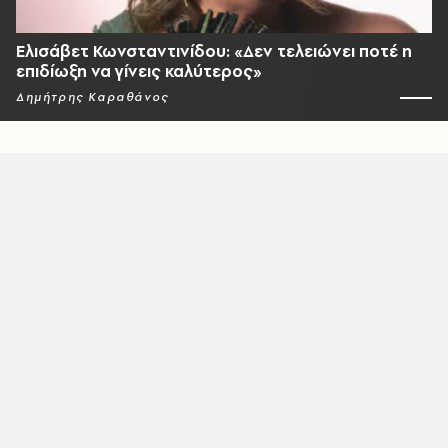
Ελισάβετ Κωνσταντινίδου: «Δεν τελειώνει ποτέ η
επιδίωξη να γίνεις καλύτερος»
Δημήτρης Καραθάνος