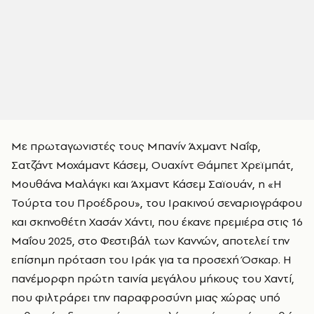
Με πρωταγωνιστές τους Μπανίν Άχμαντ Ναΐφ,
Σατζάντ Μοχάμαντ Κάσεμ, Ουαχίντ Θάμπετ Χρεϊμπάτ,
Μουθάνα Μαλάγκι και Άχμαντ Κάσεμ Σαϊουάν, η «Η
Τούρτα του Προέδρου», του Ιρακινού σεναριογράφου
και σκηνοθέτη Χασάν Χάντι, που έκανε πρεμιέρα στις 16
Μαΐου 2025, στο Φεστιβάλ των Καννών, αποτελεί την
επίσημη πρόταση του Ιράκ για τα προσεχή Όσκαρ. Η
πανέμορφη πρώτη ταινία μεγάλου μήκους του Χαντί,
που φιλτράρει την παραφροσύνη μιας χώρας υπό