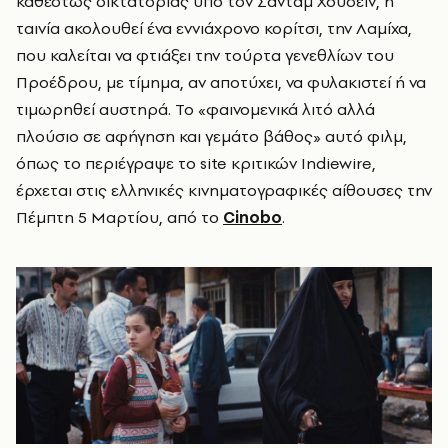
καθεστώς δικτατορίας υπό τον Σαντάμ Χουσεΐν, η
ταινία ακολουθεί ένα εννιάχρονο κορίτσι, την Λαμίχα,
που καλείται να φτιάξει την τούρτα γενεθλίων του
Προέδρου, με τίμημα, αν αποτύχει, να φυλακιστεί ή να
τιμωρηθεί αυστηρά. Το «φαινομενικά λιτό αλλά
πλούσιο σε αφήγηση και γεμάτο βάθος» αυτό φιλμ,
όπως το περιέγραψε το site κριτικών Indiewire,
έρχεται στις ελληνικές κινηματογραφικές αίθουσες την
Πέμπτη 5 Μαρτίου, από το
Cinobo
.