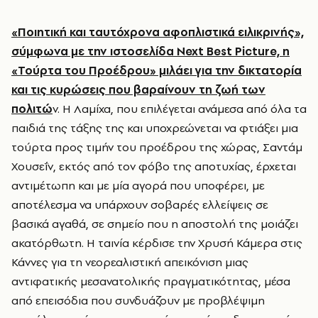
«Ποιητική και ταυτόχρονα αφοπλιστικά ειλικρινής»,
σύμφωνα με την ιστοσελίδα Next Best Picture, η
«Τούρτα του Προέδρου» μιλάει για την δικτατορία
και τις κυρώσεις που βαραίνουν τη ζωή των
πολιτώ
ν. Η Λαμίχα, που επιλέγεται ανάμεσα από όλα τα
παιδιά της τάξης της και υποχρεώνεται να φτιάξει μια
τούρτα προς τιμήν του προέδρου της χώρας, Σαντάμ
Χουσεΐν, εκτός από τον φόβο της αποτυχίας, έρχεται
αντιμέτωπη και με μία αγορά που υποφέρει, με
αποτέλεσμα να υπάρχουν σοβαρές ελλείψεις σε
βασικά αγαθά, σε σημείο που η αποστολή της μοιάζει
ακατόρθωτη. Η ταινία κέρδισε την Χρυσή Κάμερα στις
Κάννες για τη νεορεαλιστική απεικόνιση μιας
αντιφατικής μεσανατολικής πραγματικότητας, μέσα
από επεισόδια που συνδυάζουν με προβλέψιμη