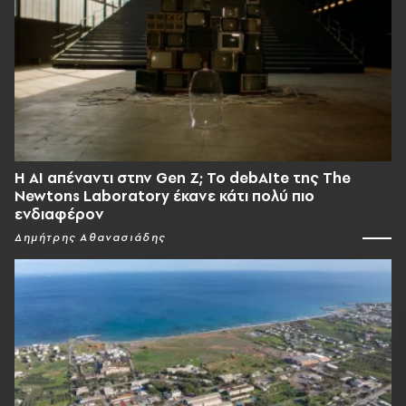
Η AI απέναντι στην Gen Z; Το debAIte της The
Newtons Laboratory έκανε κάτι πολύ πιο
ενδιαφέρον
Δημήτρης Αθανασιάδης