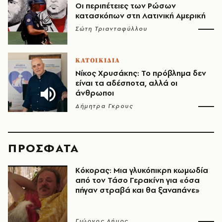
Οι περιπέτειες των Ρώσων
κατασκόπων στη Λατινική Αμερική
Σώτη Τριανταφύλλου
ΚΑΤΟΙΚΙΔΙΑ
Νίκος Χρυσάκης: Το πρόβλημα δεν
είναι τα αδέσποτα, αλλά οι
άνθρωποι
Δήμητρα Γκρους
ΠΡΟΣΦΑΤΑ
Κόκορας: Μια γλυκόπικρη κωμωδία
από τον Τάσο Γερακίνη για «όσα
πήγαν στραβά και θα ξαναπάνε»
Γιώργος Δήμος