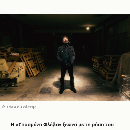
© Τάσος Ανέστης
― Η «Σπασμένη Φλέβα» ξεκινά με τη ρήση του