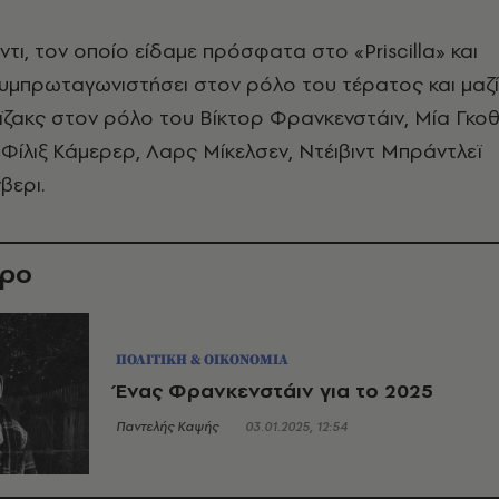
ντι, τον οποίο είδαμε πρόσφατα στο «Priscilla» και
συμπρωταγωνιστήσει στον ρόλο του τέρατος και μαζί
Αϊζακς στον ρόλο του Βίκτoρ Φρανκενστάιν, Μία Γκοθ
Φίλιξ Κάμερερ, Λαρς Μίκελσεν, Ντέιβιντ Μπράντλεϊ
βερι.
θρο
ΠΟΛΙΤΙΚΗ & ΟΙΚΟΝΟΜΙΑ
Ένας Φρανκενστάιν για το 2025
Παντελής Καψής
03.01.2025, 12:54