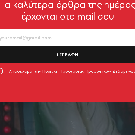
Tα καλύτερα άρθρα της ημέρα
έρχονται στο mail σου
ΕΓΓΡΑΦΗ
Αποδέχομαι την
Πολιτική Προστασίας Προσωπικών Δεδομένω