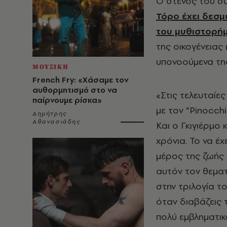
Ο στενός του συ
Τόρο έχει δεσμ
του μυθιστορήμ
της οικογένειας 
υπονοούμενα της
ΜΟΥΣΙΚΗ
French Fry: «Χάσαμε τον
αυθορμητισμό στο να
«Στις τελευταίες
παίρνουμε ρίσκα»
με τον “
Pinocch
Δημήτρης
Αθανασιάδης
Και ο Γκιγιέρμο
χρόνια. Το να έ
μέρος της ζωής 
αυτόν τον θεματι
στην τριλογία το
όταν διαβάζεις τ
πολύ εμβληματικ