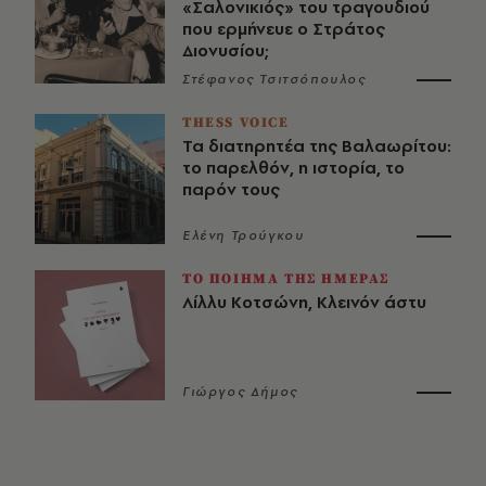
«Σαλονικιός» του τραγουδιού
που ερμήνευε ο Στράτος
Διονυσίου;
Στέφανος Τσιτσόπουλος
THESS VOICE
Τα διατηρητέα της Βαλαωρίτου:
το παρελθόν, η ιστορία, το
παρόν τους
Ελένη Τρούγκου
ΤΟ ΠΟΙΗΜΑ ΤΗΣ ΗΜΕΡΑΣ
Λίλλυ Κοτσώνη, Κλεινόν άστυ
Γιώργος Δήμος