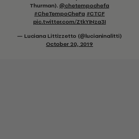
Thurman).
@chetempochefa
#CheTempoCheFa
#CTCF
pic.twitter.com/ZtkYINza3I
— Luciana Littizzetto (@lucianinalitti)
October 20, 2019