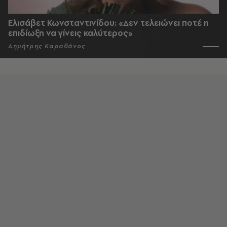
Ελισάβετ Κωνσταντινίδου: «Δεν τελειώνει ποτέ η
επιδίωξη να γίνεις καλύτερος»
Δημήτρης Καραθάνος