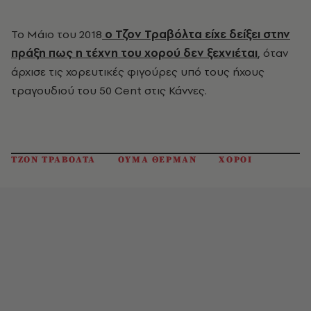
Το Μάιο του 2018
ο Τζον Τραβόλτα είχε δείξει στην
πράξη πως η τέχνη του χορού δεν ξεχνιέται
, όταν
άρχισε τις χορευτικές φιγούρες υπό τους ήχους
τραγουδιού του 50 Cent στις Κάννες.
ΤΖΟΝ ΤΡΑΒΟΛΤΑ
ΟΥΜΑ ΘΕΡΜΑΝ
ΧΟΡΟΙ