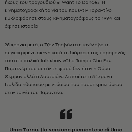
ήχους του τραγουδιού «I Want To Dance». Η
κινηματογραφική ταινία του Κουέντιν Ταραντίνο
κυκλοφόρησε στους κινηματογράφους το 1994 και
άφησε ιστορία.
25 χρόνια μετά, ο Τζον Τραβόλτα επανέλαβε τη
συγκεκριμένη σκηνή κατά τη διάρκεια της παραμονής
του στο ιταλικό talk show «Che Tempo Che Fa».
Παρτενέρ του αυτήν τη φορά δεν ήταν η Ούμα
Θέρμαν αλλά η Λουτσιάνα Λιτιτσέτο, η 54χρονη
Ιταλίδα ηθοποιός με ντύσιμο που παραπέμπει άμεσα
στην ταινία του Ταραντίνο.
Uma Turna. (la versione piemontese di Uma