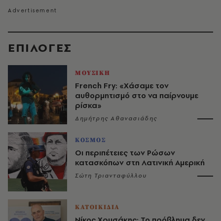
EΠΙΛΟΓΈΣ
ΜΟΥΣΙΚΗ
French Fry: «Χάσαμε τον
αυθορμητισμό στο να παίρνουμε
ρίσκα»
Δημήτρης Αθανασιάδης
ΚΟΣΜΟΣ
Οι περιπέτειες των Ρώσων
κατασκόπων στη Λατινική Αμερική
Σώτη Τριανταφύλλου
ΚΑΤΟΙΚΙΔΙΑ
Νίκος Χρυσάκης: Το πρόβλημα δεν