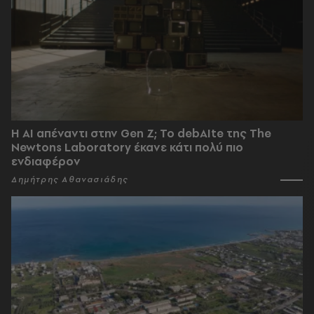
Η AI απέναντι στην Gen Z; Το debAIte της The
Newtons Laboratory έκανε κάτι πολύ πιο
ενδιαφέρον
Δημήτρης Αθανασιάδης