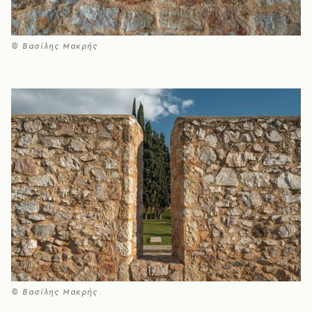
© Βασίλης Μακρής
© Βασίλης Μακρής