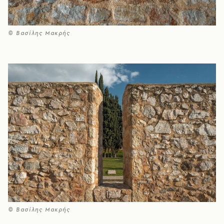
© Βασίλης Μακρής
© Βασίλης Μακρής