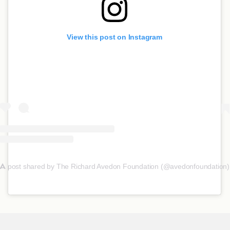
View this post on Instagram
A
post shared by The Richard Avedon Foundation (@avedonfoundation)