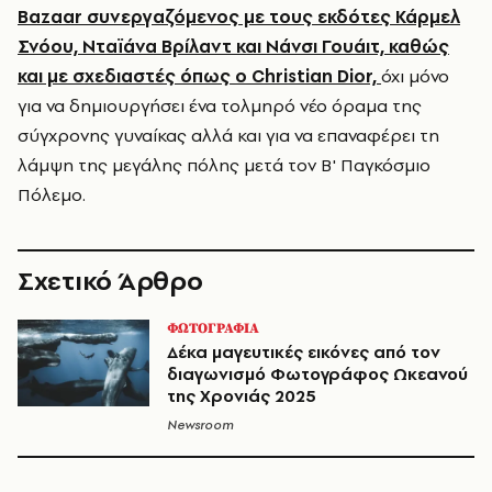
Bazaar συνεργαζόμενος με τους εκδότες Κάρμελ
Σνόου, Νταϊάνα Βρίλαντ και Νάνσι Γουάιτ, καθώς
και με σχεδιαστές όπως ο Christian Dior,
όχι μόνο
για να δημιουργήσει ένα τολμηρό νέο όραμα της
σύγχρονης γυναίκας αλλά και για να επαναφέρει τη
λάμψη της μεγάλης πόλης μετά τον Β' Παγκόσμιο
Πόλεμο.
Σχετικό Άρθρο
ΦΩΤΟΓΡΑΦΙΑ
Δέκα μαγευτικές εικόνες από τον
διαγωνισμό Φωτογράφος Ωκεανού
της Χρονιάς 2025
Newsroom