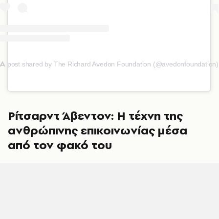
A
post shared by The Richard Avedon Foundation (@avedonfoundation)
Ρίτσαρντ Άβεντον: Η τέχνη της
ανθρώπινης επικοινωνίας μέσα
από τον φακό του