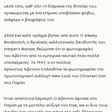
«Από τότε, καθ' όλη τη διάρκεια της θητείας του,
προχωρούσε με ένα επίμονο υποβόσκον φόβο»,
ανέφερε ο βιογράφος του.
Αλλά ένα καλό πράγμα βγήκε από αυτό: Ο Alexey
Brodovitch, ο θρυλικός καλλιτεχνικός διευθυντής του
Harper's Bazaar, θεώρησε ότι οι φωτογραφίες
του Άβεντον από το εμπορικό ναυτικό ήταν πολλά
υποσχόμενες. Το 1947, ο εν πολλοίς
άγνωστος Άβεντον επιλέχθηκε να φωτογραφίσει την
πρωτοποριακή συλλογή New Look του Christian Dior
στο Παρίσι.
Ήταν απίστευτα λαμπερή: Ο Άβεντον έφτασε στο
Παρίσι με το μοντέλο-σύζυγό του Doe, και οι δυο τους
άνοιξαν ένα μπουκάλι σαμπάνια στο ταξί, βλέποντας