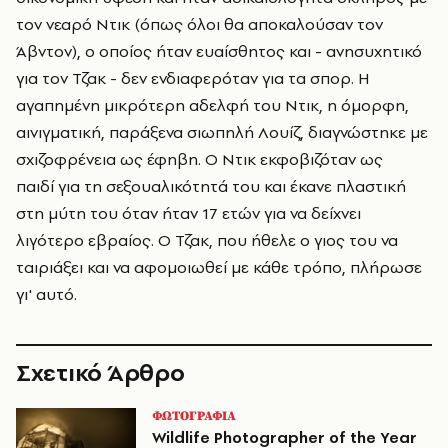
τον νεαρό Ντικ (όπως όλοι θα αποκαλούσαν τον
Άβντον), ο οποίος ήταν ευαίσθητος και - ανησυχητικό
για τον Τζακ - δεν ενδιαφερόταν για τα σπορ. Η
αγαπημένη μικρότερη αδελφή του Ντικ, η όμορφη,
αινιγματική, παράξενα σιωπηλή Λουίζ, διαγνώστηκε με
σχιζοφρένεια ως έφηβη. Ο Ντικ εκφοβιζόταν ως
παιδί για τη σεξουαλικότητά του και έκανε πλαστική
στη μύτη του όταν ήταν 17 ετών για να δείχνει
λιγότερο εβραίος. Ο Τζακ, που ήθελε ο γιος του να
ταιριάξει και να αφομοιωθεί με κάθε τρόπο, πλήρωσε
γι' αυτό.
Σχετικό Άρθρο
ΦΩΤΟΓΡΑΦΙΑ
Wildlife Photographer of the Year