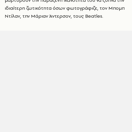
μαρτυρούν την παράξενη ικανότητά του να ξυπνά την
ιδιαίτερη ζωτικότητα όσων φωτογράφιζε, τον Μπομπ
Ντίλαν, την Μάριαν Άντερσον, τους Beatles.