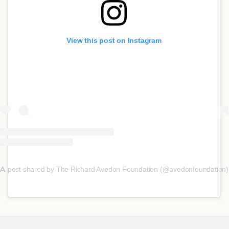
View this post on Instagram
A
post shared by The Richard Avedon Foundation (@avedonfoundation)