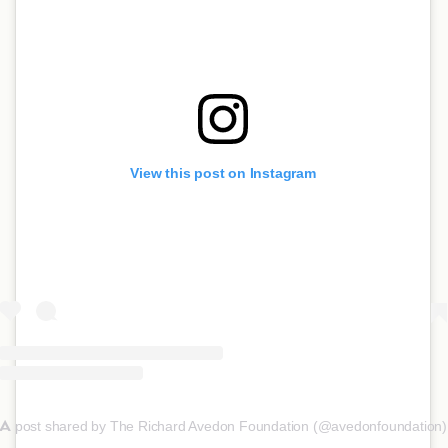
View this post on Instagram
A
post shared by The Richard Avedon Foundation (@avedonfoundation)