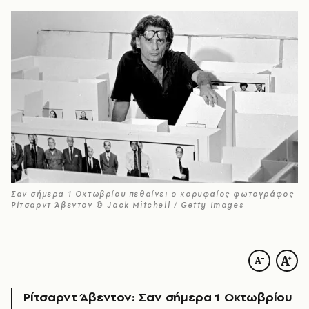
Σαν σήμερα 1 Οκτωβρίου πεθαίνει ο κορυφαίος φωτογράφος
Ρίτσαρντ Άβεντον © Jack Mitchell / Getty Images
Ρίτσαρντ Άβεντον: Σαν σήμερα 1 Οκτωβρίου