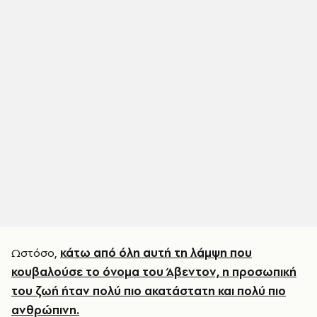
Ωστόσο,
κάτω από όλη αυτή τη λάμψη που
κουβαλούσε το όνομα του Άβεντον, η προσωπική
του ζωή ήταν πολύ πιο ακατάστατη και πολύ πιο
ανθρώπινη.