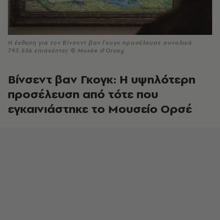
Η έκθεση για τον Βίνσεντ βαν Γκογκ προσέλκυσε συνολικά
793.556 επισκέπτες © Musée d'Orsay
Βίνσεντ βαν Γκογκ: Η υψηλότερη
προσέλευση από τότε που
εγκαινιάστηκε το Μουσείο Ορσέ