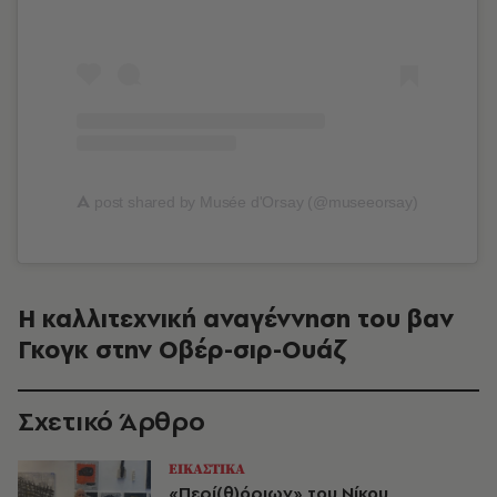
A
post shared by Musée d'Orsay (@museeorsay)
Η καλλιτεχνική αναγέννηση του βαν
Γκογκ στην Οβέρ-σιρ-Ουάζ
Σχετικό Άρθρο
ΕΙΚΑΣΤΙΚΑ
«Περί(θ)όριων» του Νίκου