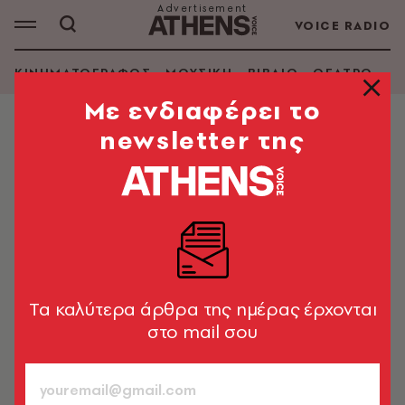
VOICE RADIO
ΚΙΝΗΜΑΤΟΓΡΑΦΟΣ
ΜΟΥΣΙΚΗ
ΒΙΒΛΙΟ
ΘΕΑΤΡΟ - Ο
Mε ενδιαφέρει το
newsletter της
ΕΙΚΑΣΤΙΚΑ
Ρεκόρ επισκεψιμότητας για την
έκθεση του Βίνσεντ βαν Γκογκ στο
Μουσείο Ορσέ του Παρισιού
Ο κορυφαίος Ολλανδός ζωγράφος ξεπέρασε σε
προσέλευση Πικάσο και Μουνκ
Tα καλύτερα άρθρα της ημέρας έρχονται
στο mail σου
Newsroom
13.02.2024, 17:21
1’ ΔΙΑΒΑΣΜΑ