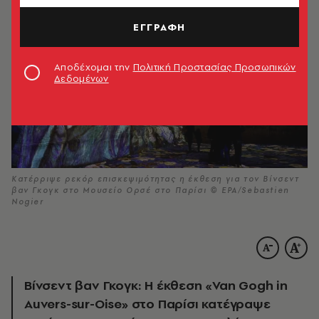
ΕΓΓΡΑΦΗ
Αποδέχομαι την
Πολιτική Προστασίας Προσωπικών
Δεδομένων
Κατέρριψε ρεκόρ επισκεψιμότητας η έκθεση για τον Βίνσεντ
βαν Γκογκ στο Μουσείο Ορσέ στο Παρίσι © EPA/Sebastien
Nogier
Βίνσεντ βαν Γκογκ: Η έκθεση «Van Gogh in
Auvers-sur-Oise» στο Παρίσι κατέγραψε