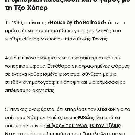
τη Τζο Χόπερ
Το 1930, ο πίνακας
«House by the Railroad»
ήταν το
πρώτο έργο που αποκτήθηκε για τις συλλογές του
νεοϊδρυθέντος Μουσείου Μοντέρνας Τέχνης.
Αυτή η εικόνα ενσωμάτωνε τα χαρακτηριστικά του
χοπερικού ύφους: Ξεκάθαρα σκιαγραφημένες φόρμες
σε έντονα καθορισμένο φωτισμό, σύνθεση με μια
σχεδόν κινηματογραφική άποψη και μια ατμόσφαιρα
απόκοσμης ακινησίας.
Ο πίνακας αναφέρεται ότι επηρέασε τον
Χίτσκοκ
για το
σπίτι του Νόρμαν Μπέιτς στο
«Ψυχώ»
, ένα από τα
σπίτια της ταινίας
«Γίγας» του 1956 με τον Τζέιμς
Ντιν
, το σπίτι που δημιούργησε ο Τσαρλς Άνταμς για