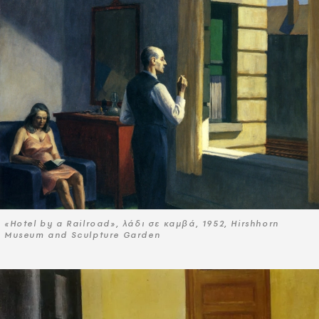
«Hotel by a Railroad», λάδι σε καμβά, 1952, Hirshhorn
Museum and Sculpture Garden