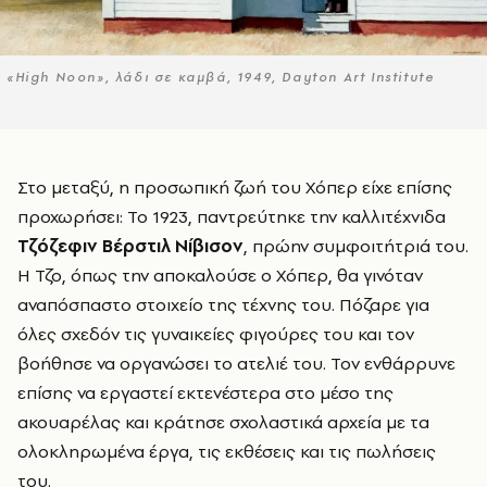
«High Noon», λάδι σε καμβά, 1949, Dayton Art Institute
Στο μεταξύ, η προσωπική ζωή του Χόπερ είχε επίσης
προχωρήσει: Το 1923, παντρεύτηκε την καλλιτέχνιδα
Τζόζεφιν Βέρστιλ Νίβισον
, πρώην συμφοιτήτριά του.
Η Τζο, όπως την αποκαλούσε ο Χόπερ, θα γινόταν
αναπόσπαστο στοιχείο της τέχνης του. Πόζαρε για
όλες σχεδόν τις γυναικείες φιγούρες του και τον
βοήθησε να οργανώσει το ατελιέ του. Τον ενθάρρυνε
επίσης να εργαστεί εκτενέστερα στο μέσο της
ακουαρέλας και κράτησε σχολαστικά αρχεία με τα
ολοκληρωμένα έργα, τις εκθέσεις και τις πωλήσεις
του.