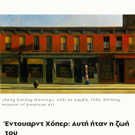
«Early Sunday Morning», λάδι σε καμβά, 1930, Whitney
Museum of American Art
Έντουαρντ Χόπερ: Αυτή ήταν η ζωή
του