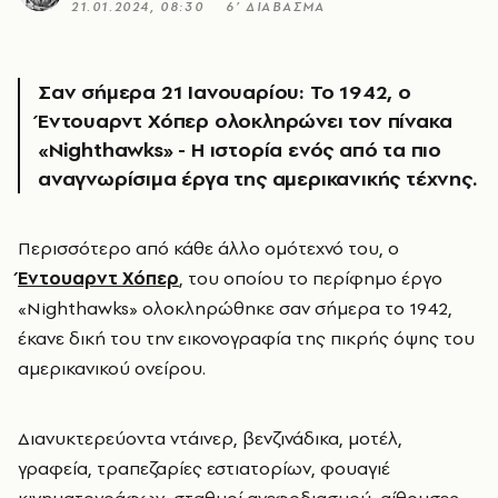
21.01.2024, 08:30
6’ ΔΙΑΒΑΣΜΑ
Σαν σήμερα 21 Ιανουαρίου: Το 1942, ο
Έντουαρντ Χόπερ ολοκληρώνει τον πίνακα
«Nighthawks» - Η ιστορία ενός από τα πιο
αναγνωρίσιμα έργα της αμερικανικής τέχνης.
Περισσότερο από κάθε άλλο ομότεχνό του, ο
Έντουαρντ Χόπερ
, του οποίου το περίφημο έργο
«Nighthawks» ολοκληρώθηκε σαν σήμερα το 1942,
έκανε δική του την εικονογραφία της πικρής όψης του
αμερικανικού ονείρου.
Διανυκτερεύοντα ντάινερ, βενζινάδικα, μοτέλ,
γραφεία, τραπεζαρίες εστιατορίων, φουαγιέ
κινηματογράφων, σταθμοί ανεφοδιασμού, αίθουσες