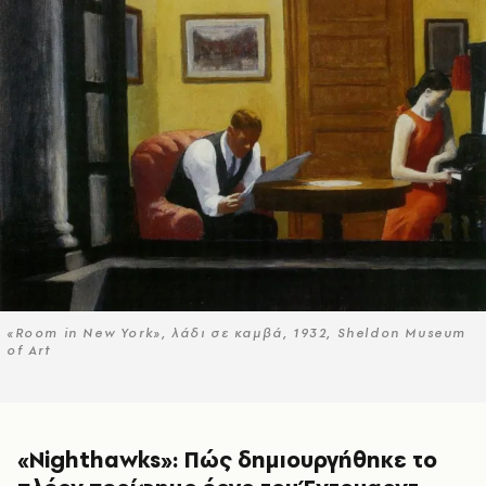
«Room in New York», λάδι σε καμβά, 1932, Sheldon Museum
of Art
«Nighthawks»: Πώς δημιουργήθηκε το