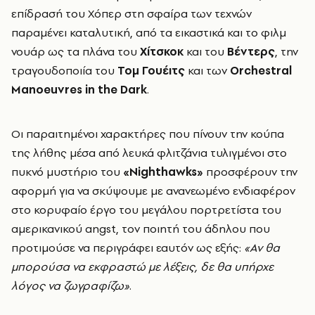
επίδρασή του Χόπερ στη σφαίρα των τεχνών
παραμένει καταλυτική, από τα εικαστικά και το φιλμ
νουάρ ως τα πλάνα του
Χίτσκοκ
και του
Βέντερς
, την
τραγουδοποιία του
Τομ Γουέιτς
και των
Orchestral
Manoeuvres in the Dark
.
Οι παραιτημένοι χαρακτήρες που πίνουν την κούπα
της λήθης μέσα από λευκά φλιτζάνια τυλιγμένοι στο
πυκνό μυστήριο του
«Nighthawks»
προσφέρουν την
αφορμή για να σκύψουμε με ανανεωμένο ενδιαφέρον
στο κορυφαίο έργο του μεγάλου πορτρετίστα του
αμερικανικού angst, τον ποιητή του άδηλου που
προτιμούσε να περιγράφει εαυτόν ως εξής:
«Αν θα
μπορούσα να εκφραστώ με λέξεις, δε θα υπήρχε
λόγος να ζωγραφίζω»
.