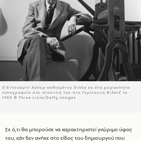
Ο Έντουαρντ Χόπερ καθισμένος δίπλα σε ένα χειροκίνητο
τυπογραφείο στο στούντιό του στο Γκρίνουιτς Βίλατζ το
1955 © Three Lions/Getty Images
Σε ό,τι θα μπορούσε να χαρακτηριστεί γνώριμο ύφος
του, εάν δεν ανήκε στο είδος του δημιουργού που