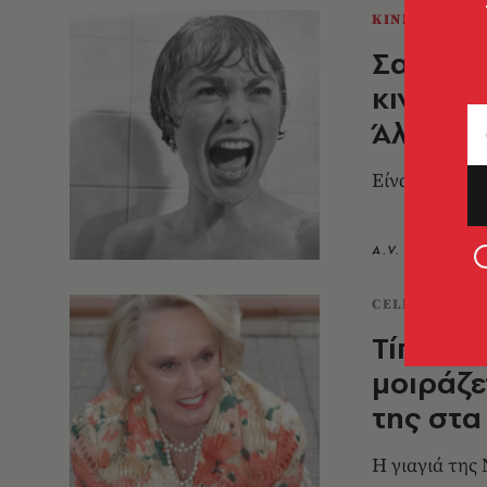
ΚΙΝΗΜΑΤΟΓΡ
Σαν σήμ
κινημα
Άλφρεντ
Είναι μία από
A.V. Team
1
CELEBRITIES
Τίπι Χέ
μοιράζε
της στα
Η γιαγιά της