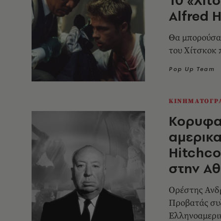
Alfred 
Θα μπορούσαμε
του Χίτσκοκ 
Pop Up Team
ΚΙΝΗΜΑΤΟΓΡ
Κορυφαί
αμερικαν
Hitchco
στην Α
Ορέστης Ανδ
Προβατάς συ
Ελληνοαμερι