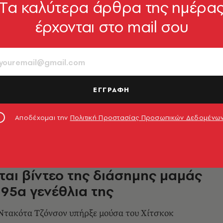
Tα καλύτερα άρθρα της ημέρα
ΑΦΟΣ
έρχονται στο mail σου
ερα κάνει πρεμιέρα στους
τογράφους το «Ψυχώ» του
 Χίτσκοκ
 τις καλύτερες ταινίες όλων των εποχών
ΕΓΓΡΑΦΗ
6.06.2025, 08:08
Αποδέχομαι την
Πολιτική Προστασίας Προσωπικών Δεδομένω
ντρεν: Η Μέλανι Γκρίφιθ
ται βίντεο της διάσημης μαμάς
 95α γενέθλια της
 Ντακότα Τζόνσον υπήρξε μούσα του Χίτσκοκ