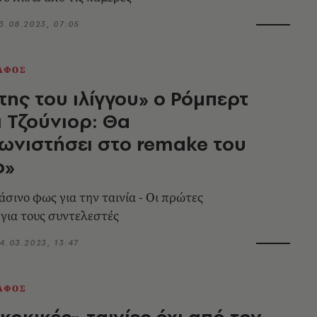
3.08.2023, 07:05
ΑΦΟΣ
ης του ιλίγγου» ο Ρόμπερτ
 Τζούνιορ: Θα
νιστήσει στο remake του
o»
άσινο φως για την ταινία - Οι πρώτες
για τους συντελεστές
4.03.2023, 13:47
ΑΦΟΣ
κοκικές» ταινίες όχι από τον