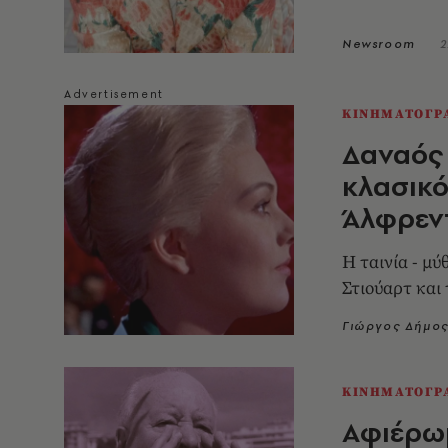
Newsroom
2
ΚΙΝΗΜΑΤΟΓΡ
Δαναός 
κλασικό
Άλφρεντ
Η ταινία - μ
Στιούαρτ και
Γιώργος Δήμο
ΚΙΝΗΜΑΤΟΓΡ
Αφιέρωμ