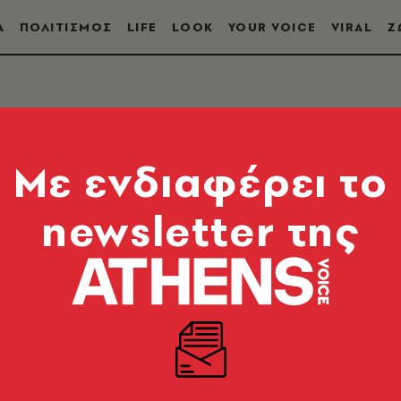
Α
ΠΟΛΙΤΙΣΜΟΣ
LIFE
LOOK
YOUR VOICE
VIRAL
Ζ
Mε ενδιαφέρει το
newsletter της