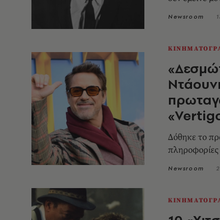
Newsroom
1
ΚΙΝΗΜΑΤΟΓΡ
«Δεσμώτ
Ντάουνι
πρωταγω
«Vertig
Δόθηκε το πρ
πληροφορίες 
Newsroom
2
ΚΙΝΗΜΑΤΟΓΡ
10 «Χιτσ