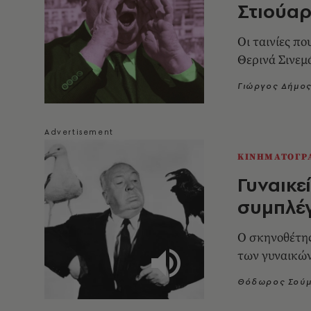
Στιούαρ
Οι ταινίες π
Θερινά Σινεμ
Γιώργος Δήμο
ΚΙΝΗΜΑΤΟΓΡ
Γυναικε
συμπλέγ
Ο σκηνοθέτης
των γυναικών 
Θόδωρος Σού