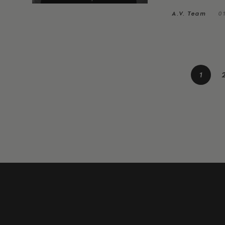
A.V. Team
01
1