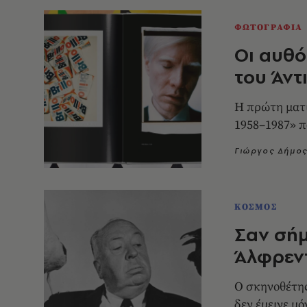
ΦΩΤΟΓΡΑΦΙΑ
Οι αυθό
του Άντ
Η πρώτη ματι
1958–1987» π
Γιώργος Δήμο
ΚΟΣΜΟΣ
Σαν σήμ
Άλφρεντ
Ο σκηνοθέτης
δεν έμεινε μό