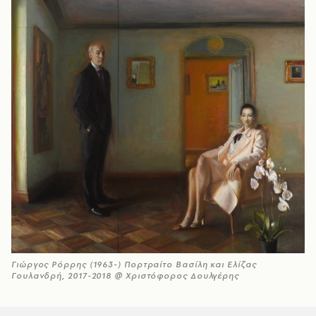
Γιώργος Ρόρρης (1963-) Πορτραίτο Βασίλη και Ελίζας
Γουλανδρή, 2017-2018 @ Χριστόφορος Δουλγέρης