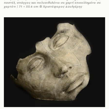
παστέλ, σπάγγος και πολυαιθυλένιο σε χαρτί επικολλημένο σε
χαρτόνι | 71 × 55.6 cm © Χριστόφορος Δουλγέρης