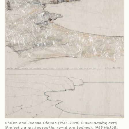
Christo and Jeanne-Claude (1935-2020) Συσκευασμένη ακτή
(Project για την Αυστραλία, κοντά στο Sydney), 1969 Μολύβι,