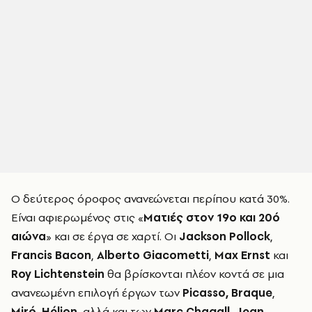
Ο δεύτερος όροφος
ανανεώνεται περίπου κατά 30%.
Ε
ίναι
αφιερωμένος στις «
Ματιές στον 19ο και 20ό
αιώνα
» και σε έργα σε χαρτί. Οι
Jackson Pollock
,
Francis Bacon
,
Alberto Giacometti
,
Max Ernst
και
Roy Lichtenstein
θα βρίσκονται πλέον κοντά σε μια
ανανεωμένη επιλογή έργων των
Picasso, Braque
,
Miró
,
Hélion
, αλλά και των
Marc Chagall
,
Jean