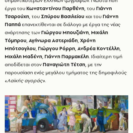
σημαντικότερων Ελλήνων ζωγράφων. Γνωστά ήδη
έργα του
Κωνσταντίνου Παρθένη
, του
Γιάννη
Τσαρούχη
, του
Σπύρου Βασιλείου
και του
Γιάννη
Παππά
επανεκτίθενται σε διάλογο με έργα της νέας
ανάρτησης των
Γιώργου Μπουζιάνη
,
Μιχάλη
Τόμπρου
,
Αγήνωρα Αστεριάδη
,
Χρόνη
Μπότσογλου
,
Γιώργου Ρόρρη
,
Ανδρέα Κοντέλλη
,
Μιχάλη Μαδένη
,
Γιάννη Παρμακέλη
. Ιδιαίτερη τιμή
αποδίδεται στον
Παναγιώτη Τέτση
, με την
παρουσίαση ενός μεγάλου τμήματος της δημοφιλούς
«
Λαϊκής αγοράς»
.