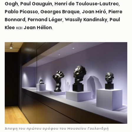
Gogh
,
Paul Gauguin
,
Henri de Toulouse-Lautrec
,
Pablo Picasso
,
Georges Braque
,
Joan Miró
,
Pierre
Bonnard
,
Fernand Léger
,
Wassily Kandinsky
,
Paul
Klee
και
Jean Hélion
.
Άποψη του πρώτου ορόφου του Μουσείου Γουλανδρή