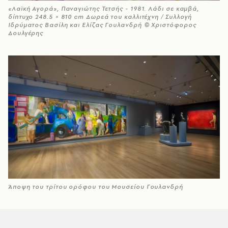
«Λαϊκή Αγορά», Παναγιώτης Τετσής - 1981. Λάδι σε καμβά,
δίπτυχο 248.5 × 810 cm Δωρεά του καλλιτέχνη / Συλλογή
Ιδρύματος Βασίλη και Ελίζας Γουλανδρή © Χριστόφορος
Δουλγέρης
Άποψη του τρίτου ορόφου του Μουσείου Γουλανδρή