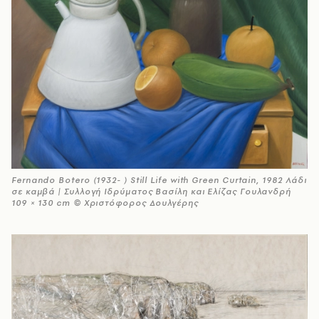
Fernando Botero (1932- ) Still Life with Green Curtain, 1982 Λάδι
σε καμβά | Συλλογή Ιδρύματος Βασίλη και Ελίζας Γουλανδρή
109 × 130 cm © Χριστόφορος Δουλγέρης