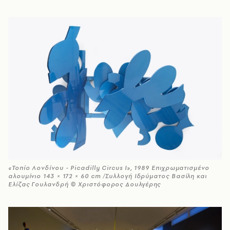
«Τοπίο Λονδίνου - Picadilly Circus Ι», 1989 Επιχρωματισμένο
αλουμίνιο 143 × 172 × 60 cm /Συλλογή Ιδρύματος Βασίλη και
Ελίζας Γουλανδρή © Χριστόφορος Δουλγέρης