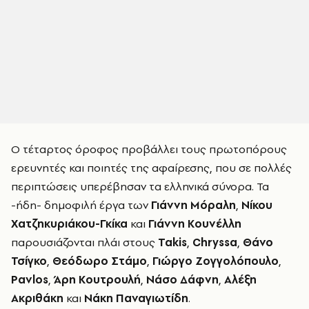
Ο τέταρτος όροφος προβάλλει τους πρωτοπόρους
ερευνητές και ποιητές της αφαίρεσης, που σε πολλές
περιπτώσεις υπερέβησαν τα ελληνικά σύνορα. Τα
-ήδη- δημοφιλή έργα των
Γιάννη Μόραλη
,
Νίκου
Χατζηκυριάκου-Γκίκα
και
Γιάννη Κουνέλλη
παρουσιάζονται πλάι στους
Takis
,
Chryssa
,
Θάνο
Τσίγκο
,
Θεόδωρο Στάμο
,
Γιώργο Ζογγολόπουλο
,
Pavlos
,
Άρη Κουτρουλή
,
Νάσο Δάφνη
,
Αλέξη
Ακριθάκη
και
Νάκη Παναγιωτίδη
.