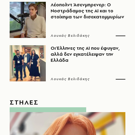
Λέοπολντ Άσενμπρενερ: Ο
Νοστράδαμος της AI και το
στοίχημα των δισεκατομμυρίων
Λουκάς Βελιδάκης
Οι Έλληνες της ΑΙ που έφυγαν,
αλλά δεν εγκατέλειψαν την
Ελλάδα
Λουκάς Βελιδάκης
ΣΤΗΛΕΣ