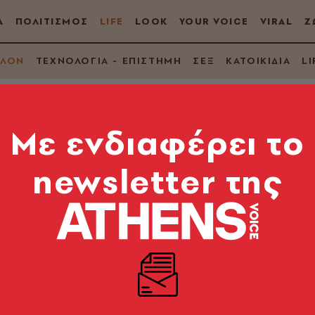
Α
ΠΟΛΙΤΙΣΜΟΣ
LIFE
LOOK
YOUR VOICE
VIRAL
Ζ
ΛΛΟΝ
ΤΕΧΝΟΛΟΓΙΑ - ΕΠΙΣΤΗΜΗ
ΣΕΞ
ΚΑΤΟΙΚΙΔΙΑ
LI
Mε ενδιαφέρει το
newsletter της
ρέπει να προστατεύσ
λίτες της από τη ζέ
 κάθε άλλη περιοχή - Πάνω από 200.000 θάνατοι τα 