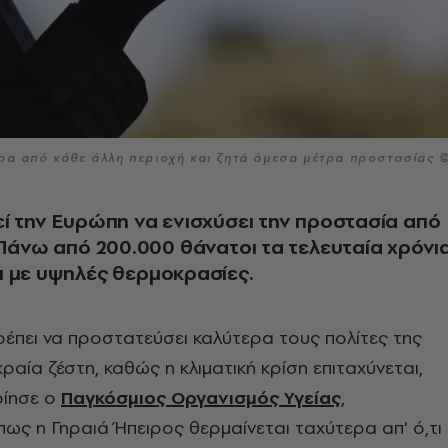
ερα από κάθε άλλη περιοχή και ζητά άμεσα μέτρα προστασίας 
ί την Ευρώπη να ενισχύσει την προστασία από
 Πάνω από 200.000 θάνατοι τα τελευταία χρόνι
 με υψηλές θερμοκρασίες.
έπει να προστατεύσει καλύτερα τους πολίτες της
ραία ζέστη, καθώς η κλιματική κρίση επιταχύνεται,
οίησε ο
Παγκόσμιος Οργανισμός Υγείας
,
πως η Γηραιά Ήπειρος θερμαίνεται ταχύτερα απ' ό,τι