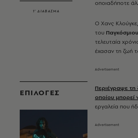
οποιαδήποτε άλ
1’ ΔΙΑΒΑΣΜΑ
Ο Χανς Κλούγκε,
του
Παγκόσμιου
τελευταία χρόν
έχασαν τη ζωή το
Περιέγραψε τη 
EΠΙΛΟΓΈΣ
οποίου μπορεί 
εργαλεία που ήδ