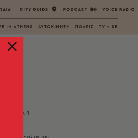
ΩΔΙΑ
CITY GUIDE
PODCAST
VOICE RADIO
FE IN ATHENS
ΑΥΤΟΚΙΝΗΣΗ
ΠΟΛΕΙΣ
TV + SERIES
ει
στη
τελευταία 4