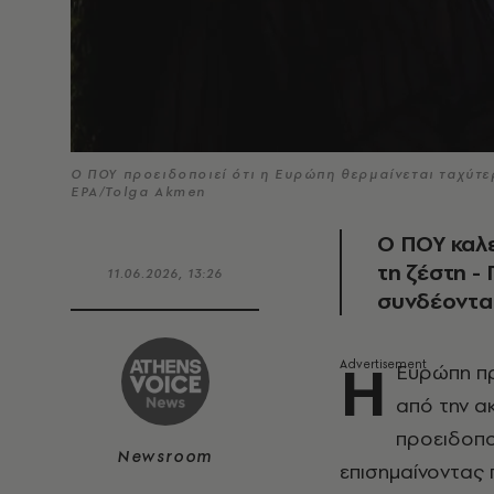
Ο ΠΟΥ προειδοποιεί ότι η Ευρώπη θερμαίνεται ταχύτ
EPA/Tolga Akmen
Ο ΠΟΥ καλε
τη ζέστη -
11.06.2026, 13:26
συνδέονται
Η
Ευρώπη πρ
από την ακ
προειδοπ
Newsroom
επισημαίνοντας 