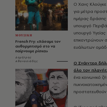
Ο Χανς Κλούγκε
για μέτρα προστ
ημέρας δράσης 
υπουργό Περιβάλ
υπουργό Υγείας 
ΜΟΥΣΙΚΗ
επικεντρώνουν σ
French Fry: «Χάσαμε τον
αυθορμητισμό στο να
ευάλωτων ομάδ
παίρνουμε ρίσκα»
Δημήτρης
Αθανασιάδης
O Σνάιντερ δήλ
όλο τον πλανήτ
ένα κοινωνικό ζ
πυκνοκατοικημέν
προστατευθούν 