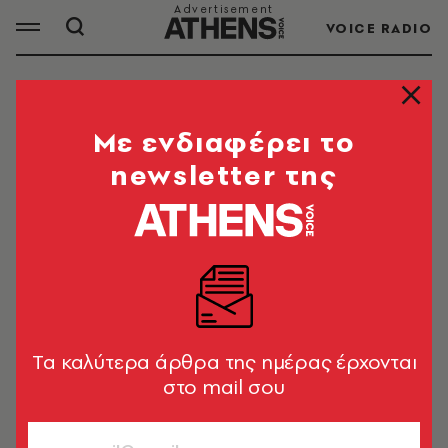
VOICE RADIO
ΕΥΡΩΠΗ
Mε ενδιαφέρει το
newsletter της
ΟΛΑ ΤΑ ΑΡΘΡΑ ΤΟΥ TAG
ΕΥΡΩΠΗ
ΠΟΛΙΤΙΚΗ & ΟΙΚΟΝΟΜΙΑ
Σβεν Γκερστ: Ο φιλελευθερισμός
έχει γίνει ο golden retriever
Tα καλύτερα άρθρα της ημέρας έρχονται
boyfriend των ιδεολογιών
στο mail σου
Λουκάς Βελιδάκης