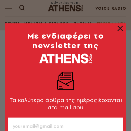
VOICE RADIO
ΓΕΥΣΗ
HEALTH & FITNESS
ΤΑΞΙΔΙΑ
ΠΕΡΙΒΑΛΛΟΝ
Mε ενδιαφέρει το
newsletter της
ΠΕΡΙΒΑΛΛΟΝ
Στις κορφές των Άλπεων για
ποδήλατο και ορειβασία αντί για
σκι;
Η Κλιματική Κρίση ξαναγράφει τον χάρτη των
χιονοδρομικών κέντρων
Tα καλύτερα άρθρα της ημέρας έρχονται
στο mail σου
Αλέκος Λιδωρίκης
17.11.2024, 19:25
2’ ΔΙΑΒΑΣΜΑ
ΑΚΟΥΣΕ ΤΟ