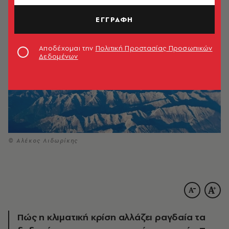
ΕΓΓΡΑΦΗ
Αποδέχομαι την
Πολιτική Προστασίας Προσωπικών
Δεδομένων
© Αλέκος Λιδωρίκης
Πώς η κλιματική κρίση αλλάζει ραγδαία τα