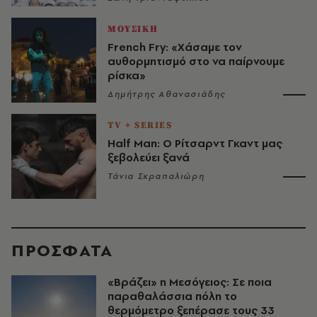
ΜΟΥΣΙΚΗ
French Fry: «Χάσαμε τον
αυθορμητισμό στο να παίρνουμε
ρίσκα»
Δημήτρης Αθανασιάδης
TV + SERIES
Half Man: Ο Ρίτσαρντ Γκαντ μας
ξεβολεύει ξανά
Τάνια Σκραπαλιώρη
ΠΡΟΣΦΑΤΑ
«Βράζει» η Μεσόγειος: Σε ποια
παραθαλάσσια πόλη το
θερμόμετρο ξεπέρασε τους 33