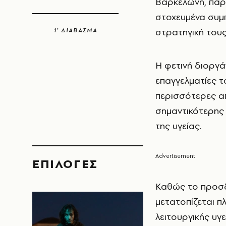
Βαρκελώνη, παρ
στοχευμένα συμ
στρατηγική του
1’ ΔΙΑΒΑΣΜΑ
Η φετινή διοργ
επαγγελματίες τ
περισσότερες α
σημαντικότερης 
της υγείας.
EΠΙΛΟΓΈΣ
Καθώς το προσδ
μετατοπίζεται π
λειτουργικής υγ