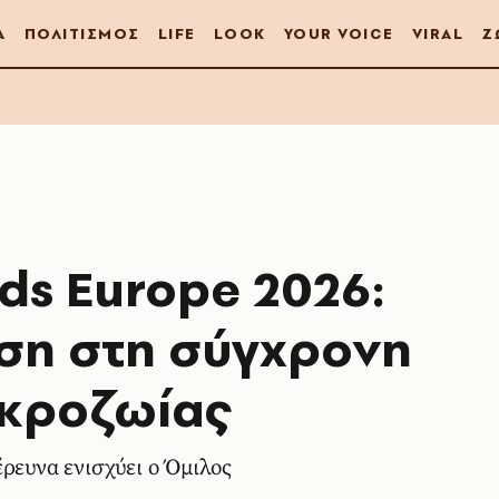
Α
ΠΟΛΙΤΙΣΜΟΣ
LIFE
LOOK
YOUR VOICE
VIRAL
Ζ
ds Europe 2026:
αση στη σύγχρονη
ακροζωίας
ρευνα ενισχύει ο Όμιλος