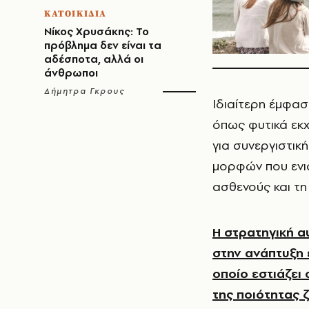
ΚΑΤΟΙΚΙΔΙΑ
Νίκος Χρυσάκης: Το
πρόβλημα δεν είναι τα
αδέσποτα, αλλά οι
άνθρωποι
Δήμητρα Γκρους
Ιδιαίτερη έμφασ
όπως φυτικά εκχ
για συνεργιστικ
μορφών που ενι
ασθενούς και τ
Η στρατηγική α
στην ανάπτυξη 
οποίο εστιάζει
της ποιότητας 