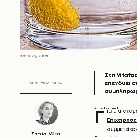
pixabay.com
Στη Vitafo
επενδύει σ
14.05.2026, 14:56
συμπληρω
Γ
ια μία ακόμ
Επιχειρήσ
συμμετείχα
Σοφία Νέτα