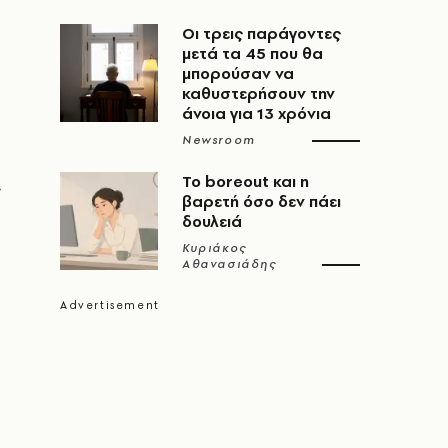
Οι τρεις παράγοντες
μετά τα 45 που θα
μπορούσαν να
καθυστερήσουν την
άνοια για 13 χρόνια
Newsroom
Το boreout και η
ς
βαρετή όσο δεν πάει
δουλειά
Κυριάκος
Αθανασιάδης