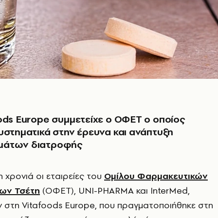
ods Europe συμμετείχε ο ΟΦΕΤ ο οποίος
υστηματικά στην έρευνα και ανάπτυξη
μάτων διατροφής
η χρονιά οι εταιρείες του
Ομίλου Φαρμακευτικών
εων Τσέτη
(ΟΦΕΤ), UNI-PHARMA και InterMed,
ν στη Vitafoods Europe, που πραγματοποιήθηκε στη