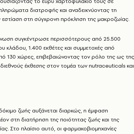
ουσιάζοντας το ευρύ χαρτοφυλάκιό τους σε
πληρώματα διατροφής και αναδεικνύοντας τη
ς εστίαση στη σύγχρονη πρόκληση της μακροζωίας.
άνωση συγκέντρωσε περισσότερους από 25.500
ου κλάδου, 1.400 εκθέτες και συμμετοχές από
πό 130 χώρες, επιβεβαιώνοντας τον ρόλο της ως τη
διεθνούς έκθεσης στον τομέα των nutraceuticals και
όκιμο ζωής αυξάνεται διαρκώς, η έμφαση
λέον στη διατήρηση της ποιότητας ζωής και της
είας. Στο πλαίσιο αυτό, οι φαρμακοβιομηχανίες