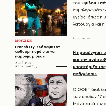
του
Ομίλου Τσέ
συμπληρωμάτων 
υγείας, όπως η 
λειτουργία και η
ΜΟΥΣΙΚΗ
French Fry: «Χάσαμε τον
αυθορμητισμό στο να
Η προσέγγιση τ
πάρουμε ρίσκα»
και την ανάπτυ
Δημήτρης
υποστήριξη της
Αθανασιάδης
ανθρώπου.
Ο ΟΦΕΤ διαθέτει
των οποίων 17 ε
Μόνο κατά την π