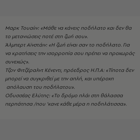
Μαρκ Τουαίιν: «Μάθε να κάνεις ποδήλατο και δεν θα
το μετανιώσεις ποτέ στη ζωή σου».
Άλμπερτ Αϊνστάιν: «Η ζωή είναι σαν το ποδήλατο. Για
να κρατήσεις την ισορροπία σου πρέπει να προχωράς
συνεχώς».
Τζον Φιτζέραλντ Κένεντι, πρόεδρος Η.Π.Α: «Τίποτα δεν
μπορεί να συγκριθεί με την απλή, και υπέροχη
απόλαυση του ποδήλατου».
Οδυσσέας Ελύτης: «Το δρόμο πλάι στη θάλασσα
περπάτησα /που ‘κανε κάθε μέρα η ποδηλάτισσα».