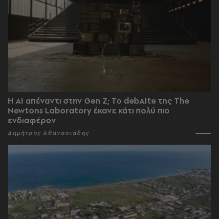
Η AI απέναντι στην Gen Z; Το debAIte της The
Newtons Laboratory έκανε κάτι πολύ πιο
ενδιαφέρον
Δημήτρης Αθανασιάδης