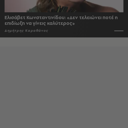
Ελισάβετ Κωνσταντινίδου: «Δεν τελειώνει ποτέ η
επιδίωξη να γίνεις καλύτερος»
Δημήτρης Καραθάνος