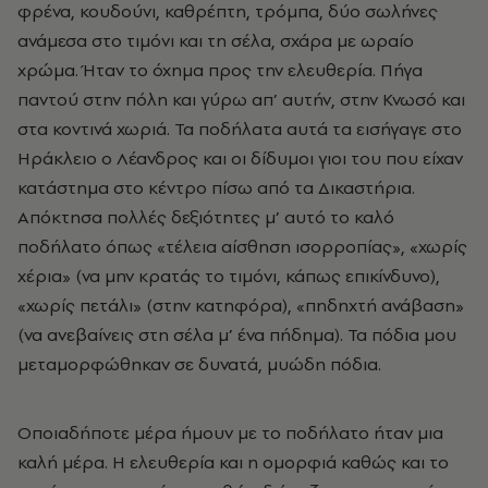
φρένα, κουδούνι, καθρέπτη, τρόμπα, δύο σωλήνες
ανάμεσα στο τιμόνι και τη σέλα, σχάρα με ωραίο
χρώμα. Ήταν το όχημα προς την ελευθερία. Πήγα
παντού στην πόλη και γύρω απ’ αυτήν, στην Κνωσό και
στα κοντινά χωριά. Τα ποδήλατα αυτά τα εισήγαγε στο
Ηράκλειο ο Λέανδρος και οι δίδυμοι γιοι του που είχαν
κατάστημα στο κέντρο πίσω από τα Δικαστήρια.
Απόκτησα πολλές δεξιότητες μ’ αυτό το καλό
ποδήλατο όπως «τέλεια αίσθηση ισορροπίας», «χωρίς
χέρια» (να μην κρατάς το τιμόνι, κάπως επικίνδυνο),
«χωρίς πετάλι» (στην κατηφόρα), «πηδηχτή ανάβαση»
(να ανεβαίνεις στη σέλα μ’ ένα πήδημα). Τα πόδια μου
μεταμορφώθηκαν σε δυνατά, μυώδη πόδια.
Οποιαδήποτε μέρα ήμουν με το ποδήλατο ήταν μια
καλή μέρα. Η ελευθερία και η ομορφιά καθώς και το