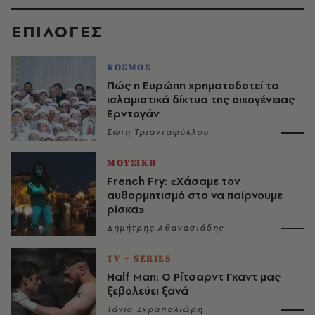
EΠΙΛΟΓΈΣ
ΚΟΣΜΟΣ
Πώς η Ευρώπη χρηματοδοτεί τα
ισλαμιστικά δίκτυα της οικογένειας
Ερντογάν
Σώτη Τριανταφύλλου
ΜΟΥΣΙΚΗ
French Fry: «Χάσαμε τον
αυθορμητισμό στο να παίρνουμε
ρίσκα»
Δημήτρης Αθανασιάδης
TV + SERIES
Half Man: Ο Ρίτσαρντ Γκαντ μας
ξεβολεύει ξανά
Τάνια Σκραπαλιώρη