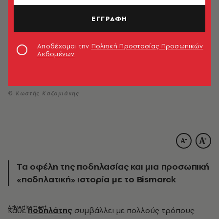
ΕΓΓΡΑΦΗ
Αποδέχομαι την
Πολιτική Προστασίας Προσωπικών
Δεδομένων
© Κωστής Καζαμιάκης
Τα οφέλη της ποδηλασίας και μια προσωπική
«ποδηλατική» ιστορία με το Bismarck
Κάθε
ποδηλάτης
συμβάλλει με πολλούς τρόπους