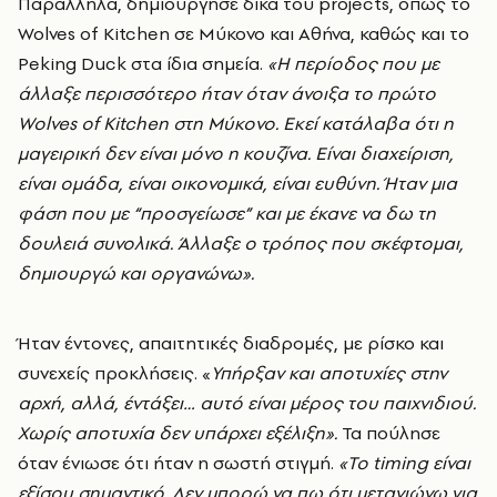
Παράλληλα, δημιούργησε δικά του projects, όπως το
Wolves of Kitchen σε Μύκονο και Αθήνα, καθώς και το
Peking Duck στα ίδια σημεία.
«Η περίοδος που με
άλλαξε περισσότερο ήταν όταν άνοιξα το πρώτο
Wolves of Kitchen στη Μύκονο. Εκεί κατάλαβα ότι η
μαγειρική δεν είναι μόνο η κουζίνα. Είναι διαχείριση,
είναι ομάδα, είναι οικονομικά, είναι ευθύνη. Ήταν μια
φάση που με “προσγείωσε” και με έκανε να δω τη
δουλειά συνολικά. Άλλαξε ο τρόπος που σκέφτομαι,
δημιουργώ και οργανώνω».
Ήταν έντονες, απαιτητικές διαδρομές, με ρίσκο και
συνεχείς προκλήσεις. «
Υπήρξαν και αποτυχίες στην
αρχή, αλλά, έντάξει… αυτό είναι μέρος του παιχνιδιού.
Χωρίς αποτυχία δεν υπάρχει εξέλιξη».
Τα πούλησε
όταν ένιωσε ότι ήταν η σωστή στιγμή.
«Το timing είναι
εξίσου σημαντικό. Δεν μπορώ να πω ότι μετανιώνω για