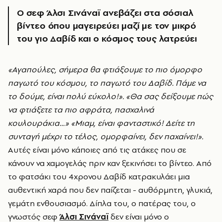
Ο σεφ Άλσι Σινάναϊ ανεβάζει στα σόσιαλ
βίντεο όπου μαγειρεύει μαζί με τον μικρό
του γιο Δαβίδ και ο κόσμος τους λατρεύει
«Αγαπούλες, σήμερα θα φτιάξουμε το πιο όμορφο
παγωτό του κόσμου, το παγωτό του Δαβίδ. Πάμε να
το δούμε, είναι πολύ εύκολο!». «Θα σας δείξουμε πώς
να φτιάξετε τα πιο αφράτα, πασχαλινά
κουλουράκια…» «Μιαμ, είναι φανταστικό! Δείτε τη
συνταγή μέχρι το τέλος, ομορφαίνει, δεν παχαίνει!».
Αυτές είναι μόνο κάποιες από τις ατάκες που σε
κάνουν να χαμογελάς πριν καν ξεκινήσει το βίντεο. Από
το φατσάκι του 4χρονου Δαβίδ κατρακυλάει μια
αυθεντική χαρά που δεν παίζεται - αυθόρμητη, γλυκιά,
γεμάτη ενθουσιασμό. Δίπλα του, ο πατέρας του, ο
γνωστός σεφ
Άλσι Σινάναϊ
δεν είναι μόνο ο