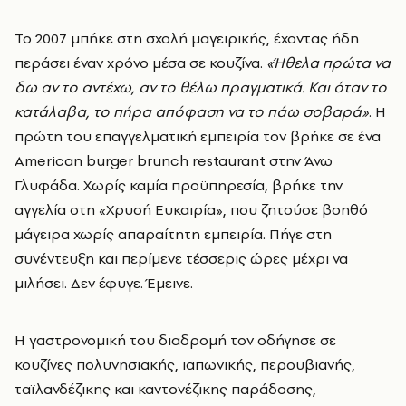
Το 2007 μπήκε στη σχολή μαγειρικής, έχοντας ήδη
περάσει έναν χρόνο μέσα σε κουζίνα.
«Ήθελα πρώτα να
δω αν το αντέχω, αν το θέλω πραγματικά. Και όταν το
κατάλαβα, το πήρα απόφαση να το πάω σοβαρά»
. Η
πρώτη του επαγγελματική εμπειρία τον βρήκε σε ένα
American burger brunch restaurant στην Άνω
Γλυφάδα. Χωρίς καμία προϋπηρεσία, βρήκε την
αγγελία στη «Χρυσή Ευκαιρία», που ζητούσε βοηθό
μάγειρα χωρίς απαραίτητη εμπειρία. Πήγε στη
συνέντευξη και περίμενε τέσσερις ώρες μέχρι να
μιλήσει. Δεν έφυγε. Έμεινε.
Η γαστρονομική του διαδρομή τον οδήγησε σε
κουζίνες πολυνησιακής, ιαπωνικής, περουβιανής,
ταϊλανδέζικης και καντονέζικης παράδοσης,