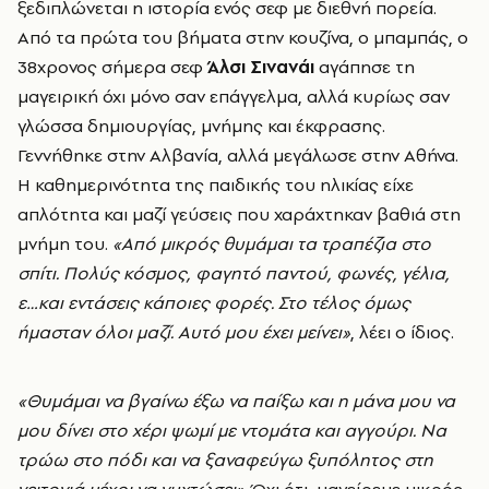
ξεδιπλώνεται η ιστορία ενός σεφ με διεθνή πορεία.
Από τα πρώτα του βήματα στην κουζίνα, ο μπαμπάς, ο
38χρονος σήμερα σεφ
Άλσι Σινανάι
αγάπησε τη
μαγειρική όχι μόνο σαν επάγγελμα, αλλά κυρίως σαν
γλώσσα δημιουργίας, μνήμης και έκφρασης.
Γεννήθηκε στην Αλβανία, αλλά μεγάλωσε στην Αθήνα.
Η καθημερινότητα της παιδικής του ηλικίας είχε
απλότητα και μαζί γεύσεις που χαράχτηκαν βαθιά στη
μνήμη του.
«Από μικρός θυμάμαι τα τραπέζια στο
σπίτι. Πολύς κόσμος, φαγητό παντού, φωνές, γέλια,
ε…και εντάσεις κάποιες φορές. Στο τέλος όμως
ήμασταν όλοι μαζί. Αυτό μου έχει μείνει»
, λέει ο ίδιος.
«Θυμάμαι να βγαίνω έξω να παίξω και η μάνα μου να
μου δίνει στο χέρι ψωμί με ντομάτα και αγγούρι. Να
τρώω στο πόδι και να ξαναφεύγω ξυπόλητος στη
γειτονιά μέχρι να νυχτώσει».
Όχι ότι μαγείρευε μικρός,