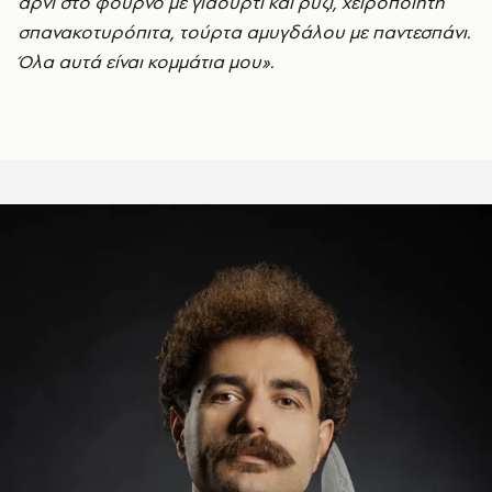
αρνί στο φούρνο με γιαούρτι και ρύζι, χειροποίητη
σπανακοτυρόπιτα, τούρτα αμυγδάλου με παντεσπάνι.
Όλα αυτά είναι κομμάτια μου».