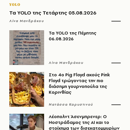
YOLO
Τα YOLO της Τετάρτης 05.08.2026
Λίνα Μανδράκου
Τα YOLO της Πέμπτης
06.08.2026
Λίνα Μανδράκου
Στο 4ο Pig Floyd ακούς Pink
Floyd τρώγοντας την πιο
διάσημη γουρνοπούλα της
Κορινθίας
Νατάσσα Καρυστινού
Λέοπολντ Άσενμπρενερ: Ο
Νοστράδαμος της AI και το
στοίχημα των δισεκατομμυρίων