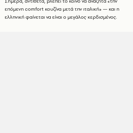
Σήμερα, αντίθετα, βλέπει το κοινό να αναζητά «την
επόμενη comfort κουζίνα μετά την ιταλική» — και η
ελληνική φαίνεται να είναι ο μεγάλος κερδισμένος.