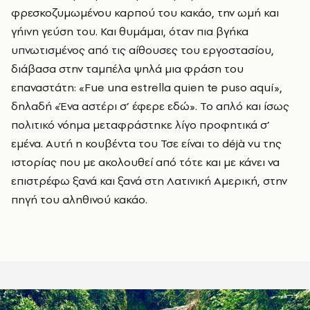
φρεσκοζυμωμένου καρπού του κακάο, την ωμή και
γήινη γεύση του. Και θυμάμαι, όταν πια βγήκα
υπνωτισμένος από τις αίθουσες του εργοστασίου,
διάβασα στην ταμπέλα ψηλά μια φράση του
επαναστάτη: «Fue una estrella quien te puso aquí»,
δηλαδή «Ένα αστέρι σ’ έφερε εδώ». Το απλό και ίσως
πολιτικό νόημα μεταφράστηκε λίγο προφητικά σ’
εμένα. Αυτή η κουβέντα του Τσε είναι το déjà vu της
ιστορίας που με ακολουθεί από τότε και με κάνει να
επιστρέφω ξανά και ξανά στη Λατινική Αμερική, στην
πηγή του αληθινού κακάο.