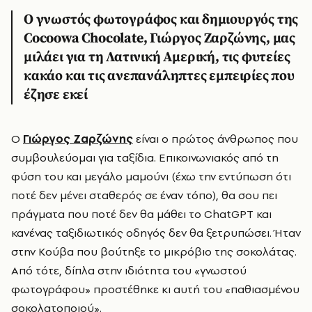
Ο γνωστός φωτογράφος και δημιουργός της
Cocoowa Chocolate, Γιώργος Ζαρζώνης, μας
μιλάει για τη Λατινική Αμερική, τις φυτείες
κακάο και τις ανεπανάληπτες εμπειρίες που
έζησε εκεί
Ο
Γιώργος Ζαρζώνης
είναι ο πρώτος άνθρωπος που
συμβουλεύομαι για ταξίδια. Επικοινωνιακός από τη
φύση του και μεγάλο μαμούνι (έχω την εντύπωση ότι
ποτέ δεν μένει σταθερός σε έναν τόπο), θα σου πει
πράγματα που ποτέ δεν θα μάθει το ChatGPT και
κανένας ταξιδιωτικός οδηγός δεν θα ξετρυπώσει. Ήταν
στην Κούβα που βούτηξε το μικρόβιο της σοκολάτας.
Από τότε, δίπλα στην ιδιότητα του «γνωστού
φωτογράφου» προστέθηκε κι αυτή του «παθιασμένου
σοκολατοποιού».