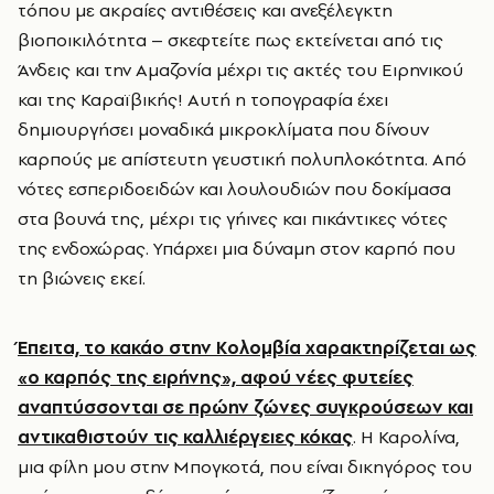
τόπου με ακραίες αντιθέσεις και ανεξέλεγκτη
βιοποικιλότητα – σκεφτείτε πως εκτείνεται από τις
Άνδεις και την Αμαζονία μέχρι τις ακτές του Ειρηνικού
και της Καραϊβικής! Αυτή η τοπογραφία έχει
δημιουργήσει μοναδικά μικροκλίματα που δίνουν
καρπούς με απίστευτη γευστική πολυπλοκότητα. Από
νότες εσπεριδοειδών και λουλουδιών που δοκίμασα
στα βουνά της, μέχρι τις γήινες και πικάντικες νότες
της ενδοχώρας. Υπάρχει μια δύναμη στον καρπό που
τη βιώνεις εκεί.
Έπειτα, το κακάο στην Κολομβία χαρακτηρίζεται ως
«ο καρπός της ειρήνης», αφού νέες φυτείες
αναπτύσσονται σε πρώην ζώνες συγκρούσεων και
αντικαθιστούν τις καλλιέργειες κόκας
. Η Καρολίνα,
μια φίλη μου στην Μπογκοτά, που είναι δικηγόρος του