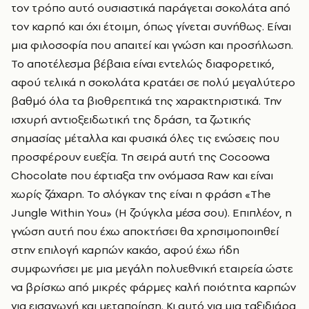
τον τρόπο αυτό ουσιαστικά παράγεται σοκολάτα από
τον καρπό και όχι έτοιμη, όπως γίνεται συνήθως. Είναι
μια φιλοσοφία που απαιτεί και γνώση και προσήλωση.
Το αποτέλεσμα βέβαια είναι εντελώς διαφορετικό,
αφού τελικά η σοκολάτα κρατάει σε πολύ μεγαλύτερο
βαθμό όλα τα βιοθρεπτικά της χαρακτηριστικά. Την
ισχυρή αντιοξειδωτική της δράση, τα ζωτικής
σημασίας μέταλλα και φυσικά όλες τις ενώσεις που
προσφέρουν ευεξία. Τη σειρά αυτή της Cocoowa
Chocolate που έφτιαξα την ονόμασα Raw και είναι
χωρίς ζάχαρη. Το σλόγκαν της είναι η φράση «The
Jungle Within You» (Η ζούγκλα μέσα σου). Επιπλέον, η
γνώση αυτή που έχω αποκτήσει θα χρησιμοποιηθεί
στην επιλογή καρπών κακάο, αφού έχω ήδη
συμφωνήσει με μια μεγάλη πολυεθνική εταιρεία ώστε
να βρίσκω από μικρές φάρμες καλή ποιότητα καρπών
για εισαγωγή και μεταποίηση. Κι αυτό για μια ταξιδιάρα