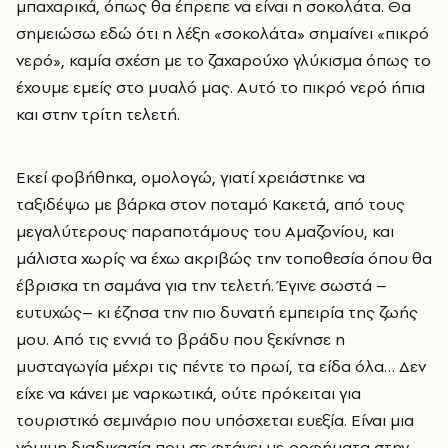
μπαχαρικά, όπως θα έπρεπε να είναι η σοκολάτα. Θα
σημειώσω εδώ ότι η λέξη «σοκολάτα» σημαίνει «πικρό
νερό», καμία σχέση με το ζαχαρούχο γλύκισμα όπως το
έχουμε εμείς στο μυαλό μας. Αυτό το πικρό νερό ήπια
και στην τρίτη τελετή.
Εκεί φοβήθηκα, ομολογώ, γιατί χρειάστηκε να
ταξιδέψω με βάρκα στον ποταμό Κακετά, από τους
μεγαλύτερους παραποτάμους του Αμαζονίου, και
μάλιστα χωρίς να έχω ακριβώς την τοποθεσία όπου θα
έβρισκα τη σαμάνα για την τελετή. Έγινε σωστά –
ευτυχώς– κι έζησα την πιο δυνατή εμπειρία της ζωής
μου. Από τις εννιά το βράδυ που ξεκίνησε η
μυσταγωγία μέχρι τις πέντε το πρωί, τα είδα όλα… Δεν
είχε να κάνει με ναρκωτικά, ούτε πρόκειται για
τουριστικό σεμινάριο που υπόσχεται ευεξία. Είναι μια
νόμιμη διαδικασία που σε φτάνει με ροφήματα στην