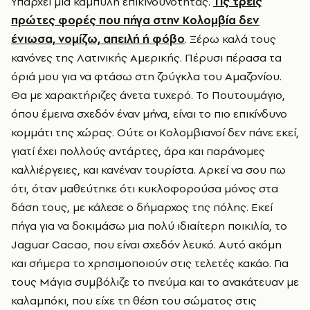
Υπάρχει μια καμπύλη επικινδυνότητας.
Τις τρεις
πρώτες φορές που πήγα στην Κολομβία δεν
ένιωσα, νομίζω, απειλή ή φόβο
. Ξέρω καλά τους
κανόνες της Λατινικής Αμερικής. Πέρυσι πέρασα τα
όριά μου για να φτάσω στη ζούγκλα του Αμαζονίου.
Θα με χαρακτήριζες άνετα τυχερό. Το Πουτουμάγιο,
όπου έμεινα σχεδόν έναν μήνα, είναι το πιο επικίνδυνο
κομμάτι της χώρας. Ούτε οι Κολομβιανοί δεν πάνε εκεί,
γιατί έχει πολλούς αντάρτες, άρα και παράνομες
καλλιέργειες, και κανέναν τουρίστα. Αρκεί να σου πω
ότι, όταν μαθεύτηκε ότι κυκλοφορούσα μόνος στα
δάση τους, με κάλεσε ο δήμαρχος της πόλης. Εκεί
πήγα για να δοκιμάσω μια πολύ ιδιαίτερη ποικιλία, το
Jaguar Cacao, που είναι σχεδόν λευκό. Αυτό ακόμη
και σήμερα το χρησιμοποιούν στις τελετές κακάο. Για
τους Μάγια συμβόλιζε το πνεύμα και το ανακάτευαν με
καλαμπόκι, που είχε τη θέση του σώματος στις