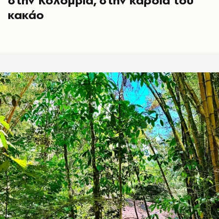
στην Κολομβία, στην καρδιά του
κακάο