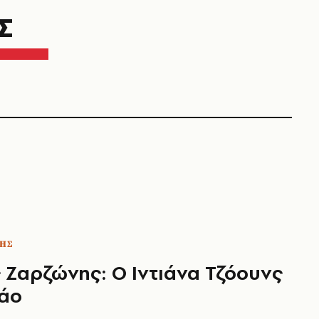
Σ
ΗΣ
 Ζαρζώνης: Ο Ιντιάνα Τζόουνς
κάο