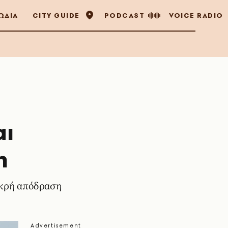
ΩΔΙΑ
CITY GUIDE
PODCAST
VOICE RADIO
αι
η
ικρή απόδραση