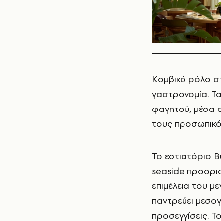
Κομβικό ρόλο στ
γαστρονομία. Τα
φαγητού, μέσα α
τους προσωπικό
Το εστιατόριο B
seaside προορισ
επιμέλεια του μ
παντρεύει μεσογε
προσεγγίσεις. Τ