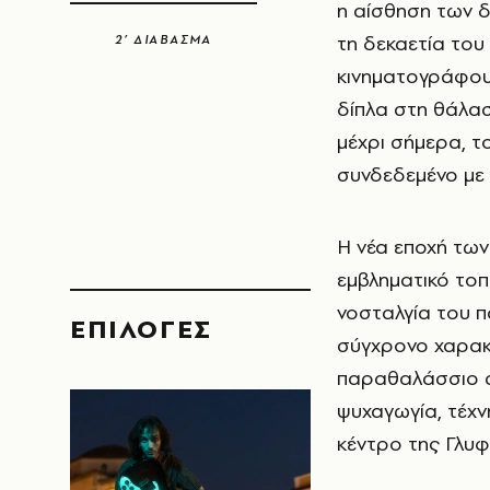
η αίσθηση των δ
τη δεκαετία του 
2’ ΔΙΑΒΑΣΜΑ
κινηματογράφου 
δίπλα στη θάλασ
μέχρι σήμερα, τ
συνδεδεμένο με 
Η νέα εποχή των
εμβληματικό τοπ
νοσταλγία του 
EΠΙΛΟΓΈΣ
σύγχρονο χαρακ
παραθαλάσσιο de
ψυχαγωγία, τέχνη
κέντρο της Γλυ