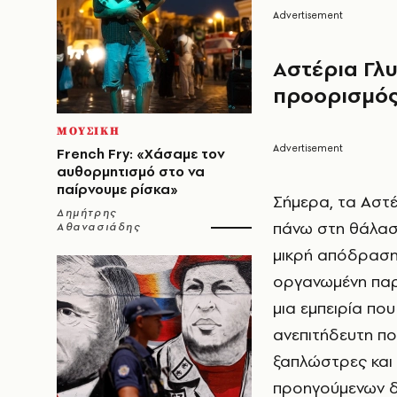
Αστέρια Γλ
προορισμό
ΜΟΥΣΙΚΗ
French Fry: «Χάσαμε τον
αυθορμητισμό στο να
παίρνουμε ρίσκα»
Σήμερα, τα Αστ
Δημήτρης
πάνω στη θάλασσ
Αθανασιάδης
μικρή απόδραση 
οργανωμένη παρα
μια εμπειρία που
ανεπιτήδευτη πο
ξαπλώστρες και 
προηγούμενων δε