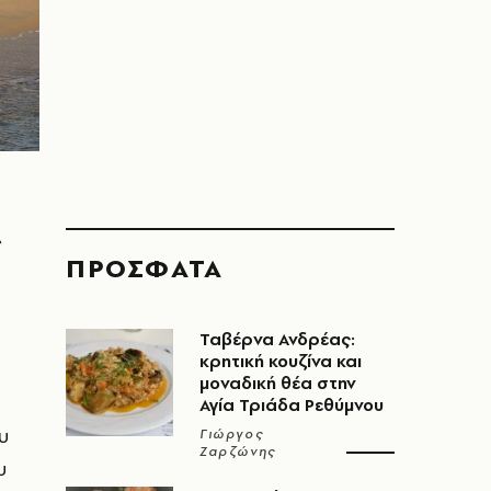
ς
ΠΡΟΣΦΑΤΑ
Ταβέρνα Ανδρέας:
κρητική κουζίνα και
μοναδική θέα στην
Αγία Τριάδα Ρεθύμνου
υ
Γιώργος
Ζαρζώνης
υ