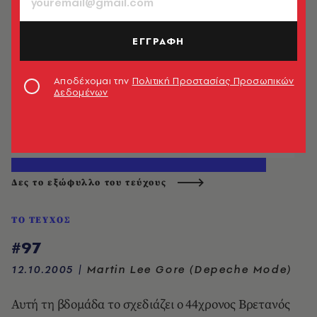
ΕΓΓΡΑΦΗ
Αποδέχομαι την
Πολιτική Προστασίας Προσωπικών
Δεδομένων
Δες το εξώφυλλο του τεύχους
ΤΟ ΤΕΥΧΟΣ
#97
12.10.2005
|
Martin Lee Gore (Depeche Mode)
Αυτή τη βδομάδα το σχεδιάζει ο 44χρονος Βρετανός