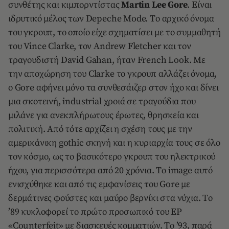
συνθέτης και κιμπορντίστας
Martin Lee Gore
. Είναι
ιδρυτικό μέλος των Depeche Mode. Tο αρχικό όνομα
του γκρουπ, το οποίο είχε σχηματίσει με το συμμαθητή
του Vince Clarke, τον Andrew Fletcher και τον
τραγουδιστή David Gahan, ήταν French Look. Mε
την αποχώρηση του Clarke το γκρουπ αλλάζει όνομα,
ο Gore αφήνει μόνο τα συνθεσάιζερ στον ήχο και δίνει
μια σκοτεινή, industrial χροιά σε τραγούδια που
μιλάνε για ανεκπλήρωτους έρωτες, θρησκεία και
πολιτική. Aπό τότε αρχίζει η σχέση τους με την
αμερικάνικη gothic σκηνή και η κυριαρχία τους σε όλο
τον κόσμο, ως το βασικότερο γκρουπ του ηλεκτρικού
ήχου, για περισσότερα από 20 χρόνια. Tο image αυτό
ενισχύθηκε και από τις εμφανίσεις του Gore με
δερμάτινες φούστες και μαύρο βερνίκι στα νύχια. Tο
’89 κυκλοφορεί το πρώτο προσωπικό του EP
«Counterfeit» με διασκευές κομματιών. Tο ’93, παρά