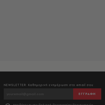
NEWSLETTER: Καθημερινή ενημέρωση στο email σου
ΕΓΓΡΑΦΗ
Αποδέχομαι την
Πολιτική Προστασίας Προσωπικών